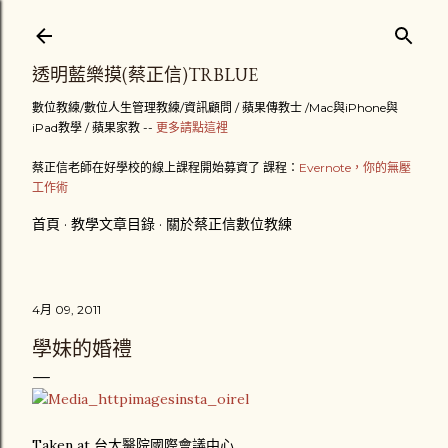
跳到主要內容
透明藍樂摸(蔡正信)TRBLUE
數位教練/數位人生管理教練/資訊顧問 / 蘋果傳教士 /Mac與iPhone與
iPad教學 / 蘋果家教 --
更多請點這裡
蔡正信老師在好學校的線上課程開始募資了 課程：
Evernote，你的無壓
工作術
首頁
教學文章目錄
關於蔡正信數位教練
4月 09, 2011
學妹的婚禮
Taken at 台大醫院國際會議中心