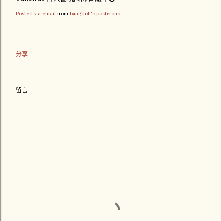
Posted via email
from
bangdoll's posterous
分享
留言