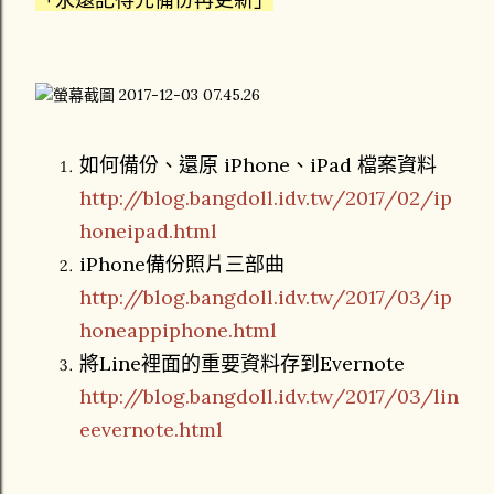
如何備份、還原 iPhone、iPad 檔案資料
http://blog.bangdoll.idv.tw/2017/02/ip
honeipad.html
iPhone備份照片三部曲
http://blog.bangdoll.idv.tw/2017/03/ip
honeappiphone.html
將Line裡面的重要資料存到Evernote
http://blog.bangdoll.idv.tw/2017/03/lin
eevernote.html