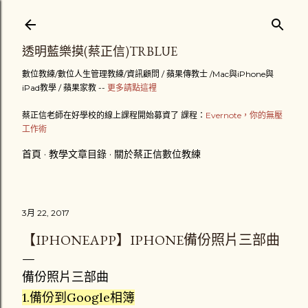
跳到主要內容
透明藍樂摸(蔡正信)TRBLUE
數位教練/數位人生管理教練/資訊顧問 / 蘋果傳教士 /Mac與iPhone與
iPad教學 / 蘋果家教 --
更多請點這裡
蔡正信老師在好學校的線上課程開始募資了 課程：
Evernote，你的無壓
工作術
首頁
教學文章目錄
關於蔡正信數位教練
3月 22, 2017
【IPHONEAPP】IPHONE備份照片三部曲
備份照片三部曲
1.備份到Google相簿