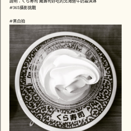
說明：くら寿司 藏壽司好吃的北海道牛奶霜淇淋
#365攝影挑戰
#黑白拍