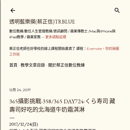
跳到主要內容
透明藍樂摸(蔡正信)TRBLUE
數位教練/數位人生管理教練/資訊顧問 / 蘋果傳教士 /Mac與iPhone與
iPad教學 / 蘋果家教 --
更多請點這裡
蔡正信老師在好學校的線上課程開始募資了 課程：
Evernote，你的無壓
工作術
首頁
教學文章目錄
關於蔡正信數位教練
12月 24, 2017
365攝影挑戰-358/365 DAY724-くら寿司 藏
壽司好吃的北海道牛奶霜淇淋
2017/12/24(日)