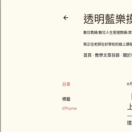
透明藍樂摸
數位教練/數位人生管理教練/資訊顧問
蔡正信老師在好學校的線上課程
首頁
教學文章目錄
關於
分享
8月
標籤
上
iPhone
環