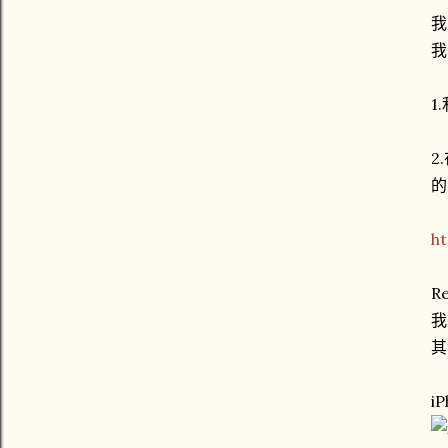
我
我
1
2
的
h
Re
我
其
iP