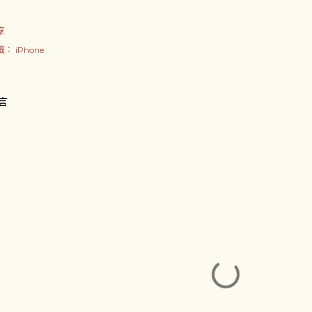
享
籤：
iPhone
言