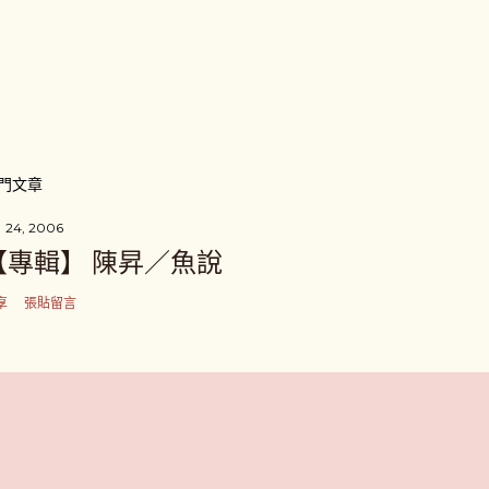
門文章
 24, 2006
【專輯】 陳昇／魚說
享
張貼留言