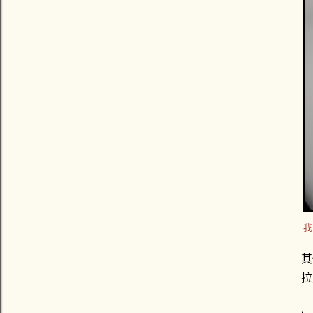
我
其
拉