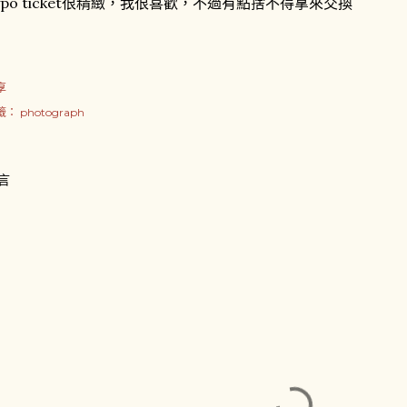
ypo ticket很精緻，我很喜歡，不過有點捨不得拿來交換
享
籤：
photograph
言