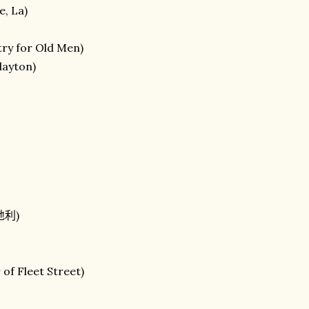
 La)
 for Old Men)
ayton)
地利)
 Fleet Street)