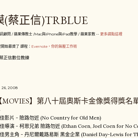
跳到主要內容
(蔡正信)TRBLUE
 / 蘋果傳教士 /Mac與iPhone與iPad教學 / 蘋果家教 --
更多請點這裡
開始募資了 課程：
Evernote，你的無壓工作術
蔡正信數位教練
 26, 2008
【MOVIES】第八十屆奧斯卡金像獎得獎名
佳影片 - 險路勿近 (No Country for Old Men)
佳導演 - 柯恩兄弟 險路勿近 (Ethan Coen, Joel Coen for No Cou
佳男主角 - 丹尼爾戴路易斯 黑金企業 (Daniel Day-Lewis for There