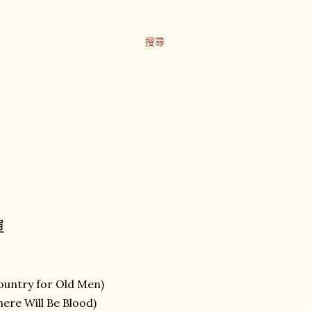
搜尋
單
ntry for Old Men)
 Will Be Blood)