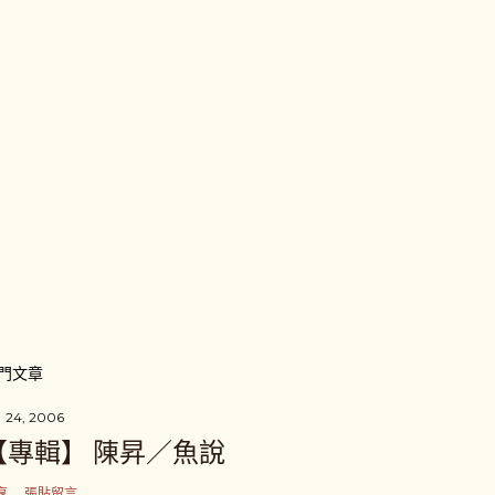
門文章
 24, 2006
【專輯】 陳昇／魚說
享
張貼留言