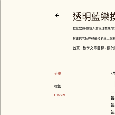
透明藍樂摸
數位教練/數位人生管理教練/資訊顧問
蔡正信老師在好學校的線上課程
首頁
教學文章目錄
關於
分享
2月
標籤
movie
最
最
最