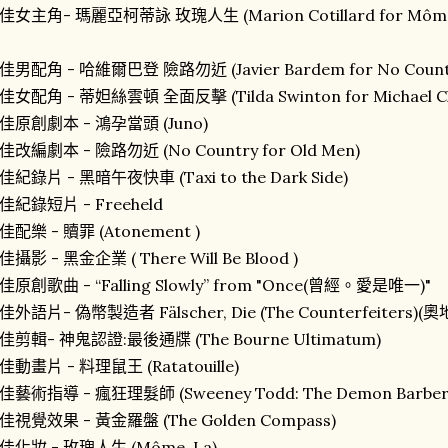
佳女主角- 瑪麗亞柯蒂詠 玫瑰人生 (Marion Cotillard for Môme,
佳男配角 - 哈維爾巴登 險路勿近 (Javier Bardem for No Country
佳女配角 - 蒂妲絲雲頓 全面反擊 (Tilda Swinton for Michael Cl
佳原創劇本 - 鴻孕當頭 (Juno)
佳改編劇本 - 險路勿近 (No Country for Old Men)
佳紀錄片 - 黑暗午夜快車 (Taxi to the Dark Side)
佳紀錄短片 - Freeheld
佳配樂 - 贖罪 (Atonement )
佳攝影 - 黑金企業 ( There Will Be Blood )
佳原創歌曲 - “Falling Slowly” from "Once(曾經。愛是唯一)"
佳外語片- 偽幣製造者 Fälscher, Die (The Counterfeiters)(奧
佳剪輯- 神鬼認證:最後通牒 (The Bourne Ultimatum)
佳動畫片 - 料理鼠王 (Ratatouille)
佳藝術指導 - 瘋狂理髮師 (Sweeney Todd: The Demon Barber of
佳視覺效果 - 黃金羅盤 (The Golden Compass)
佳化妝 - 玫瑰人生 (Môme, La)