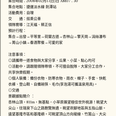
集合時間：2008年02月17(日)日 AM07：30
集合地點：捷運淡水線 劍潭站
活動費用：自理
交 通：搭乘公車
領隊嚮導：江天福、蔡正信
預計行程：
集合→出發→平等里→荷蘭古道→杏林山→擎天崗→涓絲瀑布
→菁山小鎮→春酒聚餐→可愛的家
注意事項：
◎請攜帶一道食物與大家分享，瓜果、小菜、點心均可
◎活動中，請跟隨領隊帶領，不可擅自脫隊，大家分工合作，
共享快樂假期。
◎個人裝備：備份衣物、防寒衣物、雨衣、帽子、手套、快乾
衣褲、登山鞋、自備碗筷、毛巾(享泡湯可攜溫泉用具)。
◎交通
景觀據點簡介 ：
杏林山頂，811m，無基點，小草原展望極佳世外桃源！眺望大
尖山，往瑞泉下山之路飽覽無遺。眺望崁腳地區與五指山脈。
遠望基隆市區和基隆嶼。可眺望頂山方向稜線、竹篙山、大尖