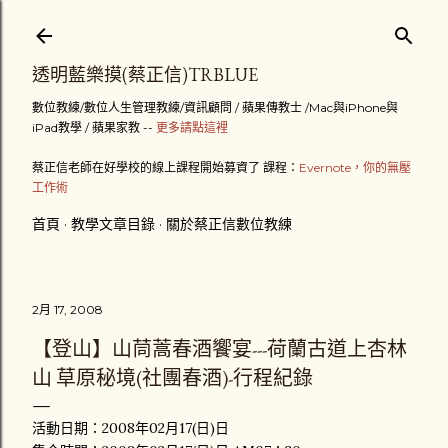
跳到主要內容
透明藍樂摸(蔡正信)TRBLUE
數位教練/數位人生管理教練/資訊顧問 / 蘋果傳教士 /Mac與iPhone與
iPad教學 / 蘋果家教 --
更多請點這裡
蔡正信老師在好學校的線上課程開始募資了 課程：
Evernote，你的無壓
工作術
首頁
教學文章目錄
關於蔡正信數位教練
2月 17, 2008
【登山】山茼蒿春酒饗宴---荷蘭古道上杏林
山 草原秘境(社團春酒)-行程紀錄
活動日期：2008年02月17(日)日