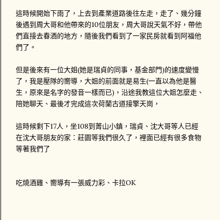
這時候開始下雨了，上去到產業道路後往左走，走了、幾分鐘
後遇到周大哥和他帶來的10位朋友，周大哥說天氣不好，帶他
們直接去春酒的地方，隨後我們看到了一家民房就看到阿福他
們了。
但是後來有一位大姐(她是瑞貞的同事，基金部門)的速度變慢
了，我是壓隊的嚮導，大姐的前面就是易生(一直以為他是醫
生，原來是名字的發音一樣而已)，沿途我教這位大姐怎麼走、
陪她聊天、最後才完成這次荷蘭古道接擎天崗，
這時候剩下17人，坐108到菁山小鎮，瑞貞、沈大哥等人已經
在沈大哥朋友的家：莊園等我們很久了，裡面已經有很多食物
等著我們了
吃燒酒雞、嚮導有一張威力彩、卡拉OK