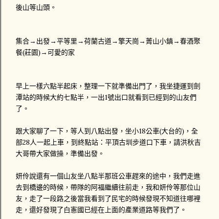
後山等山頭。
集合→出發→平等里→荷蘭古道→擎天崗→菁山小鎮→春酒聚
餐(莊園)→可愛的家
早上一樣六點半起床，整理一下就準備出門了，我坐捷運到劍
潭站的時候大約七點半，一出1號出口就看到已經到的山友們
了。
跟大家聊了一下，等人到八點出發，坐小18公車(大台的)，全
部28人一起上車，到終點站：平頂古圳步道口下車，請洪秋吉
大哥帶大家做操，準備出發。
妍伶說還有一個山友坐八點半那班公車趕來的途中，我們走進
去到橋邊的時候，帶隊的阿福繼續往前走，我和妍伶等那位山
友，走了一段路之後當我看到了民宅的時候發現不知道往哪裡
走，還好發現了白憲國已經在上面的產業道路等我們了。