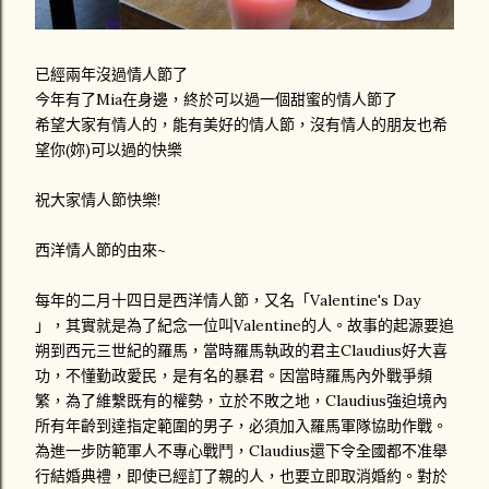
已經兩年沒過情人節了
今年有了Mia在身邊，終於可以過一個甜蜜的情人節了
希望大家有情人的，能有美好的情人節，沒有情人的朋友也希
望你(妳)可以過的快樂
祝大家情人節快樂!
西洋情人節的由來~
每年的二月十四日是西洋情人節，又名「Valentine's Day
」，其實就是為了紀念一位叫Valentine的人。故事的起源要追
朔到西元三世紀的羅馬，當時羅馬執政的君主Claudius好大喜
功，不懂勤政愛民，是有名的暴君。因當時羅馬內外戰爭頻
繁，為了維繫既有的權勢，立於不敗之地，Claudius強迫境內
所有年齡到達指定範圍的男子，必須加入羅馬軍隊協助作戰。
為進一步防範軍人不專心戰鬥，Claudius還下令全國都不准舉
行結婚典禮，即使已經訂了親的人，也要立即取消婚約。對於