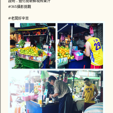
說明：迪化街新鮮現榨果汁
#365攝影挑戰
#老闆好辛苦