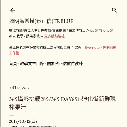
跳到主要內容
透明藍樂摸(蔡正信)TRBLUE
數位教練/數位人生管理教練/資訊顧問 / 蘋果傳教士 /Mac與iPhone與
iPad教學 / 蘋果家教 --
更多請點這裡
蔡正信老師在好學校的線上課程開始募資了 課程：
Evernote，你的無壓
工作術
首頁
教學文章目錄
關於蔡正信數位教練
10月 12, 2017
365攝影挑戰285/365 DAY651-迪化街新鮮現
榨果汁
2017/10/12(四)