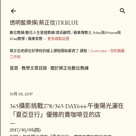
跳到主要內容
透明藍樂摸(蔡正信)TRBLUE
數位教練/數位人生管理教練/資訊顧問 / 蘋果傳教士 /Mac與iPhone與
iPad教學 / 蘋果家教 --
更多請點這裡
蔡正信老師在好學校的線上課程開始募資了 課程：
Evernote，你的無壓
工作術
首頁
教學文章目錄
關於蔡正信數位教練
10月 05, 2017
365攝影挑戰278/365 DAY644-午後陽光灑在
「夏亞豆行」優雅的賣咖啡豆的店
2017/10/05(四)