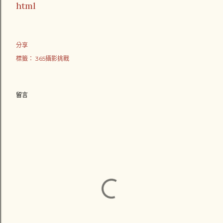
html
分享
標籤：
365攝影挑戰
留言