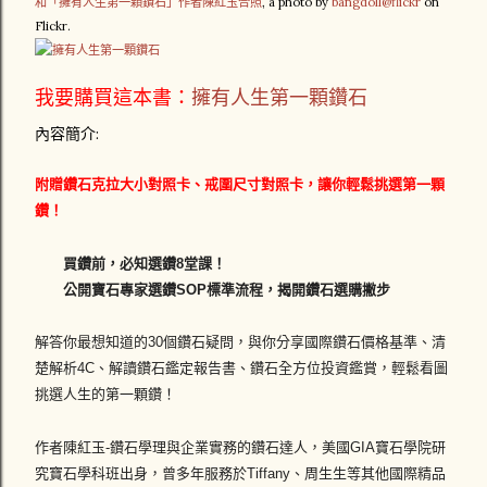
和「擁有人生第一顆鑽石」作者陳紅玉合照
, a photo by
bangdoll@flickr
on
Flickr.
我要購買這本書：
擁有人生第一顆鑽石
內容簡介:
附贈鑽石克拉大小對照卡、戒圍尺寸對照卡，讓你輕鬆挑選第一顆
鑽！
買鑽前，必知選鑽8堂課！
公開寶石專家選鑽SOP標準流程，揭開鑽石選購撇步
解答你最想知道的30個鑽石疑問，與你分享國際鑽石價格基準、清
楚解析4C、解讀鑽石鑑定報告書、鑽石全方位投資鑑賞，輕鬆看圖
挑選人生的第一顆鑽！
作者陳紅玉-鑽石學理與企業實務的鑽石達人，美國GIA寶石學院研
究寶石學科班出身，曾多年服務於Tiffany、周生生等其他國際精品