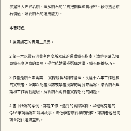
掌握各大世界名鑽，理解鑽石的品質把關與鑑賞秘密。教你熟悉鑽
石價值，培養鑽石的選購能力。
本書特色
1.選購鑽石的實用工具書。
2.第一本以鑽石消費者角度所寫成的選購鑽石指南，清楚明確告知
買鑽石應注意的事項，提供結婚鑽戒選購建議、鑽石保養技巧。
3.作者是鑽石零售業──實際銷售&訓練管理，長達十六年工作經驗
的實戰者，並非以記者採訪或學者授課的角度來編寫，結合鑽石理
論和工作實戰經驗，解答鑽石消費者實際想問的問題。
4.書中所寫的案例，都是工作上遇到的實際案例，以輕鬆有趣的
Q&A筆調編寫知識與故事，降低學習鑽石學的門檻，讓讀者容易閱
讀並記住選鑽重點。