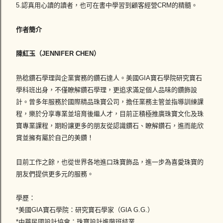
5.認真用心讀的讀者，也可在書中學習到顧客經營CRM的精髓。
作者簡介
陳紅玉（JENNIFER CHEN）
熟稔鑽石學理與企業實務的鑽石達人。美國GIA寶石學院研究寶石
學科班出身，不僅瞭解鑽石學理，更追求滿足個人品味的鑽飾設
計。曾多年服務於國際精品珠寶公司，擔任業務主管並指導訓練課
程，樂於分享專業並培育後繼人才，目前正積極推廣珠寶文化及珠
寶專業課程，期盼讓更多的朋友從認識鑽石、瞭解鑽石，進而能欣
賞並擁有屬於自己的美鑽！
目前工作之餘，也從世界各地進口珠寶飾品，進一步為喜愛珠寶的
朋友們提供更多元的服務。
學歷：
*美國GIA寶石學院：研究寶石學家（GIA G.G.）
*中華民國設計協會：珠寶設計進階班結業