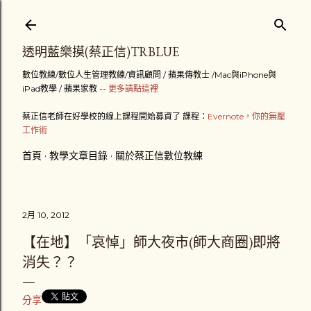
跳到主要內容
透明藍樂摸(蔡正信)TRBLUE
數位教練/數位人生管理教練/資訊顧問 / 蘋果傳教士 /Mac與iPhone與
iPad教學 / 蘋果家教 --
更多請點這裡
蔡正信老師在好學校的線上課程開始募資了 課程：
Evernote，你的無壓
工作術
首頁
教學文章目錄
關於蔡正信數位教練
2月 10, 2012
【在地】「哀悼」師大夜市(師大商圈)即將
消失？？
分享