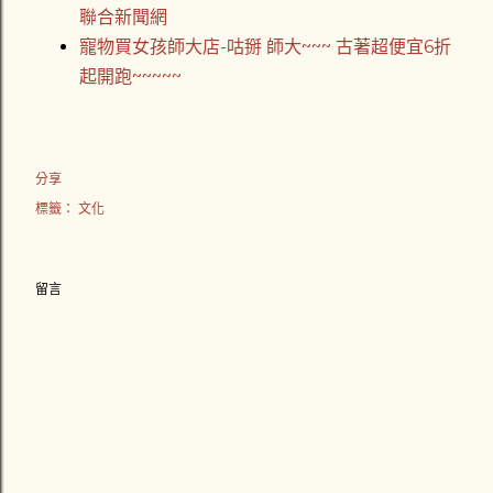
聯合新聞網
寵物買女孩師大店-咕掰 師大~~~ 古著超便宜6折
起開跑~~~~~
分享
標籤：
文化
留言