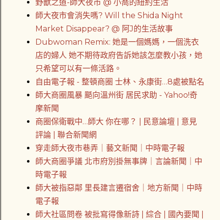
野獸之道-師大夜市 @ 小喬的紐約生活
師大夜市會消失嗎? Will the Shida Night
Market Disappear? @ 阿J的生活故事
Dubwoman Remix: 她是一個媽媽，一個洗衣
店的婦人 她不期待政府告訴她該怎麼教小孩，她
只希望可以有一條活路。
自由電子報 - 整頓商圈 士林、永康街…8處被點名
師大商圈風暴 颳向溫州街 居民求助 - Yahoo!奇
摩新聞
商圈保衛戰中…師大 你在哪？ | 民意論壇 | 意見
評論 | 聯合新聞網
穿走師大夜市巷弄｜藝文新聞｜中時電子報
師大商圈爭議 北市府別掛無事牌｜言論新聞｜中
時電子報
師大被指惡鄰 里長建言遷宿舍｜地方新聞｜中時
電子報
師大社區問卷 被批寫得像新詩 | 綜合 | 國內要聞 |