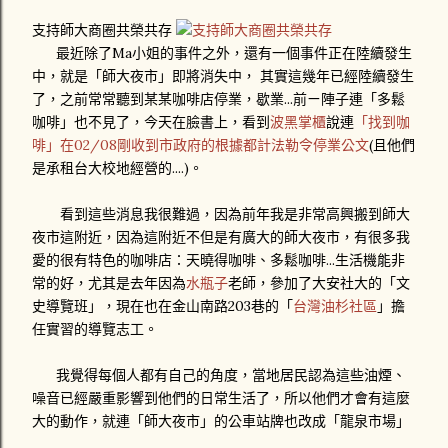
支持師大商圈共榮共存
最近除了Ma小姐的事件之外，還有一個事件正在陸續發生
中，就是「師大夜市」即將消失中， 其實這幾年已經陸續發生
了，之前常常聽到某某咖啡店停業，歇業...前ㄧ陣子連「多鬆
咖啡」也不見了，今天在臉書上，看到
波黑掌櫃
說連
「找到咖
啡」在02/08剛收到市政府的根據都計法勒令停業公文
(且他們
是承租台大校地經營的....)。
看到這些消息我很難過，因為前年我是非常高興搬到師大
夜市這附近，因為這附近不但是有廣大的師大夜市，有很多我
愛的很有特色的咖啡店：天曉得咖啡、多鬆咖啡...生活機能非
常的好，尤其是去年因為
水瓶子
老師，參加了大安社大的「文
史導覽班」，現在也在金山南路203巷的「
台灣油杉社區
」擔
任實習的導覽志工。
我覺得每個人都有自己的角度，當地居民認為這些油煙、
噪音已經嚴重影響到他們的日常生活了，所以他們才會有這麼
大的動作，就連「師大夜市」的公車站牌也改成「龍泉市場」