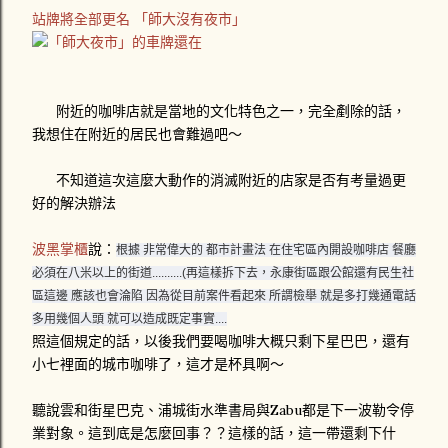
站牌將全部更名 「師大沒有夜市」
附近的咖啡店就是當地的文化特色之一，完全剷除的話，
我想住在附近的居民也會難過吧～
不知道這次這麼大動作的消滅附近的店家是否有考量過更
好的解決辦法
波黑掌櫃
說：
根據 非常偉大的 都市計畫法 在住宅區內開設咖啡店 餐廳
必須在八米以上的街道..........(再這樣拆下
去，永康街區跟公館還有民生社
區這邊 應該也會淪陷 因為從目前案件看起來 所謂檢舉 就是多打幾通電話
多用幾個人頭 就可以造成既定事實....
照這個規定的話，以後我們要喝咖啡大概只剩下星巴巴，還有
小七裡面的城市咖啡了，這才是杯具啊～
聽說雲和街星巴克、浦城街水準書局與Zabu都是下一波勒令停
業對象。這到底是怎麼回事？？這樣的話，這一帶還剩下什