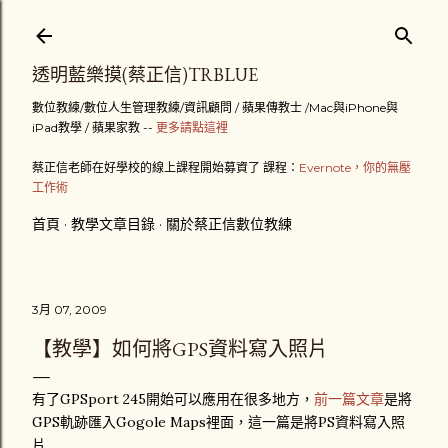
跳到主要內容
透明藍樂摸(蔡正信)TRBLUE
數位教練/數位人生管理教練/資訊顧問 / 蘋果傳教士 /Mac與iPhone與
iPad教學 / 蘋果家教 --
更多請點這裡
蔡正信老師在好學校的線上課程開始募資了 課程：
Evernote，你的無壓
工作術
首頁
教學文章目錄
關於蔡正信數位教練
3月 07, 2009
【教學】如何將GPS資料寫入照片
有了GPSport 245開始可以應用在很多地方，
前一篇文章
是將
GPS軌跡匯入Gogole Maps裡面，這一篇是將PS資料寫入照
片