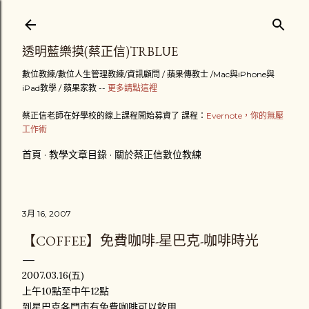
跳到主要內容
透明藍樂摸(蔡正信)TRBLUE
數位教練/數位人生管理教練/資訊顧問 / 蘋果傳教士 /Mac與iPhone與
iPad教學 / 蘋果家教 --
更多請點這裡
蔡正信老師在好學校的線上課程開始募資了 課程：
Evernote，你的無壓
工作術
首頁
教學文章目錄
關於蔡正信數位教練
3月 16, 2007
【COFFEE】免費咖啡-星巴克-咖啡時光
2007.03.16(五)
上午10點至中午12點
到星巴克各門市有免費咖啡可以飲用