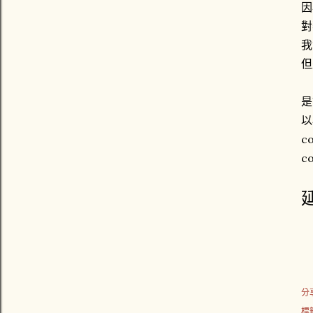
因
對
我
但
是
以
co
co
分
標