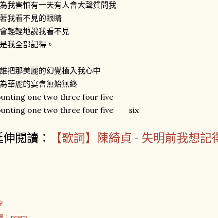
為我害怕有一天有人會大聲質問我
著我看不見的眼睛
會輕輕地說我看不見
是我全部記得。
誰把那美麗的幻覺植入我心中
為華麗的宴會無始無終
unting one two three four five
unting one two three four five six
延伸閱讀：
【歌詞】陳綺貞 - 失明前我想
享
籤：
poem