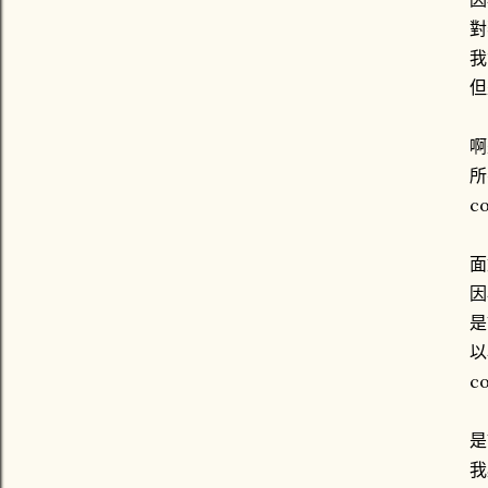
對
我
但
啊
所
co
面
因
是
以
co
是
我