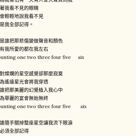
著我看不見的眼睛
會輕輕地說我看不見
是我全部記得。
是誰把那悲傷變做聲音和顏色
有我所愛的都在我左右
unting one two three four five six
對燦爛的星空感覺卻那麼寂寞
為遙遠星光會將我穿透
誰把那美麗的幻覺植入我心中
為華麗的宴會無始無終
unting one two three four five six
誰隨手關掉整座星空讓我流下眼淚
必須全部記得