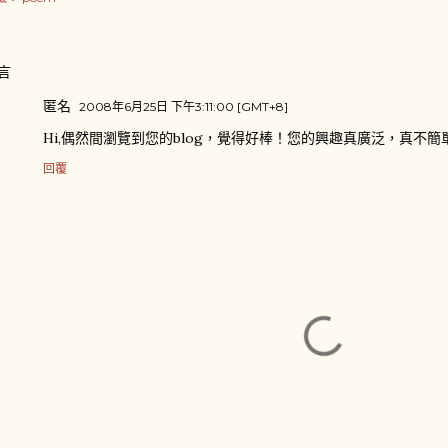
言
匿名
2008年6月25日 下午3:11:00 [GMT+8]
Hi,偶然間瀏覽到您的blog，覺得好棒！您的興趣真廣泛，真不簡
回覆