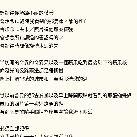
想記得你煩躁不耐的模樣
會想念10歲時我看到的那隻象／象的死亡
會想念卡夫卡／照片裡他那麼倔強
會想念所有讀過的書認得的字
會記得時間像旋轉木馬消失
半切開的奇異的奇異果以及一個蘋果吃到最後剩下的蘋果核
條發光的公路兩邊都是梧桐樹
圖上打過記號的城市和一顆淚般清澈的湖
覺以前瞥見的那隻蟑螂以及早上睜開眼睛就看到的那張蜘蛛網
歲時的照片第一次迷路穿的鞋
有到底是誰隨手關掉整座星空讓我流下眼淚
必須全部記得
為我害怕有一天有人會大聲質問我