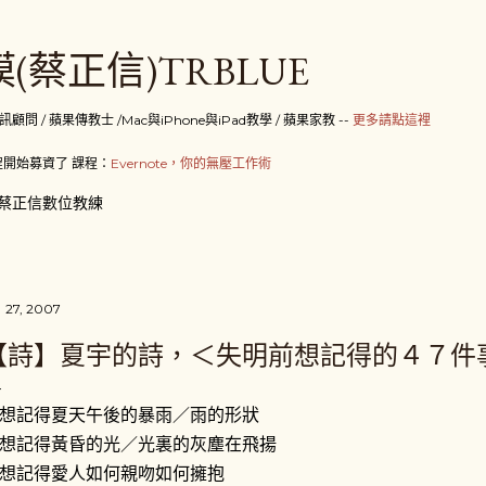
跳到主要內容
(蔡正信)TRBLUE
 / 蘋果傳教士 /Mac與iPhone與iPad教學 / 蘋果家教 --
更多請點這裡
開始募資了 課程：
Evernote，你的無壓工作術
蔡正信數位教練
 27, 2007
【詩】夏宇的詩，＜失明前想記得的４７件
想記得夏天午後的暴雨／雨的形狀
想記得黃昏的光／光裏的灰塵在飛揚
想記得愛人如何親吻如何擁抱