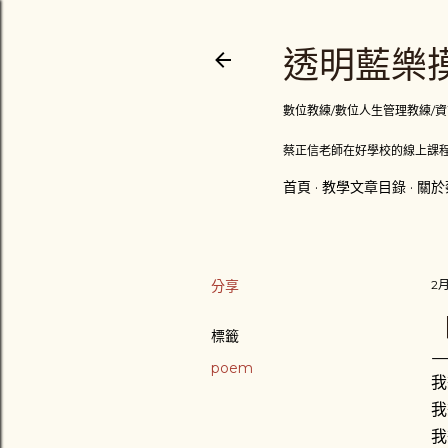
透明藍樂摸
數位教練/數位人生管理教練/資訊顧問
蔡正信老師在好學校的線上課程
首頁
教學文章目錄
關於
分享
2月
標籤
poem
我
我
我