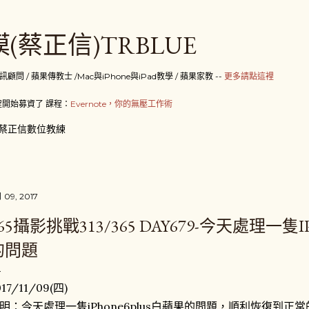
跳到主要內容
(蔡正信)TRBLUE
 / 蘋果傳教士 /Mac與iPhone與iPad教學 / 蘋果家教 --
更多請點這裡
開始募資了 課程：
Evernote，你的無壓工作術
蔡正信數位教練
月 09, 2017
65攝影挑戰313/365 DAY679-今天處理一隻
的問題
017/11/09(四)
明：今天處理一隻iPhone6plus白蘋果的問題，順利恢復到正