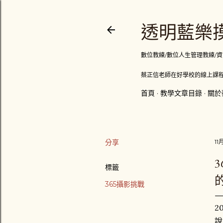
透明藍樂摸
數位教練/數位人生管理教練/資訊顧問
蔡正信老師在好學校的線上課程
首頁
教學文章目錄
關於
分享
11
3
標籤
365攝影挑戰
2
說