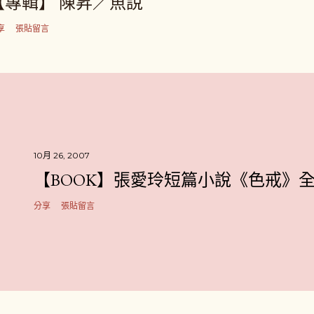
【專輯】 陳昇／魚說
享
張貼留言
10月 26, 2007
【BOOK】張愛玲短篇小說《色戒》
分享
張貼留言