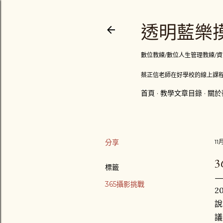
透明藍樂摸
數位教練/數位人生管理教練/資訊顧問
蔡正信老師在好學校的線上課程
首頁
教學文章目錄
關於
分享
11
3
標籤
365攝影挑戰
2
說
議