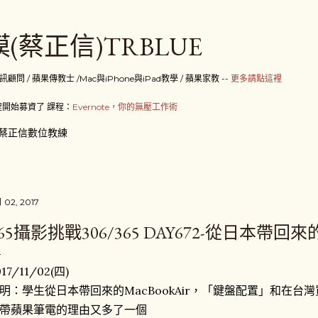
跳到主要內容
(蔡正信)TRBLUE
 / 蘋果傳教士 /Mac與iPhone與iPad教學 / 蘋果家教 --
更多請點這裡
開始募資了 課程：
Evernote，你的無壓工作術
蔡正信數位教練
月 02, 2017
65攝影挑戰306/365 DAY672-從日本帶回來
017/11/02(四)
明：學生從日本帶回來的MacBookAir，「鍵盤配置」和在
帶蘋果筆電的理由又多了一個