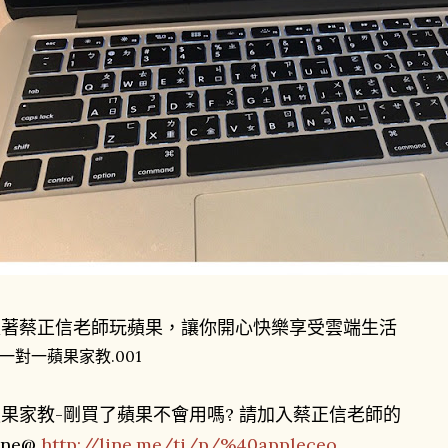
跟著蔡正信老師玩蘋果，讓你開心快樂享受雲端生活
果家教-剛買了蘋果不會用嗎? 請加入蔡正信老師的
ine@
http://line.me/ti/p/%40appleceo