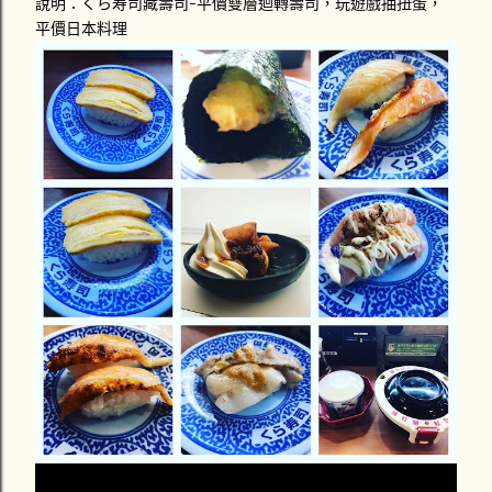
說明：くら寿司藏壽司-平價雙層迴轉壽司，玩遊戲抽扭蛋，
平價日本料理