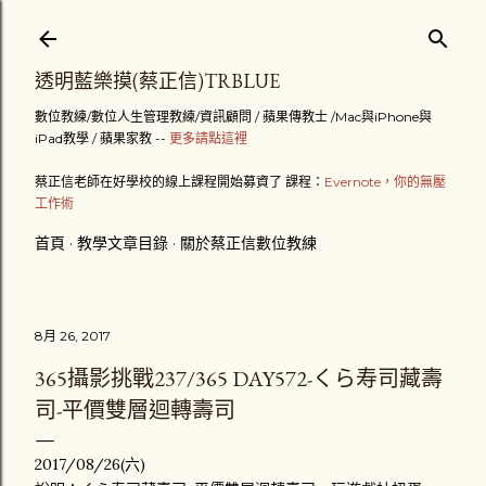
跳到主要內容
透明藍樂摸(蔡正信)TRBLUE
數位教練/數位人生管理教練/資訊顧問 / 蘋果傳教士 /Mac與iPhone與
iPad教學 / 蘋果家教 --
更多請點這裡
蔡正信老師在好學校的線上課程開始募資了 課程：
Evernote，你的無壓
工作術
首頁
教學文章目錄
關於蔡正信數位教練
8月 26, 2017
365攝影挑戰237/365 DAY572-くら寿司藏壽
司-平價雙層迴轉壽司
2017/08/26(六)