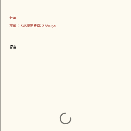
分享
標籤：
365攝影挑戰
365days
留言