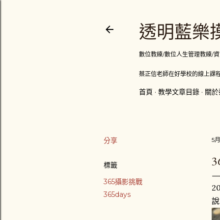
透明藍樂摸
數位教練/數位人生管理教練/資訊顧問
蔡正信老師在好學校的線上課程
首頁
教學文章目錄
關於
分享
5月
3
標籤
365攝影挑戰
2
365days
說