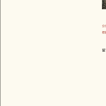
分
標
留