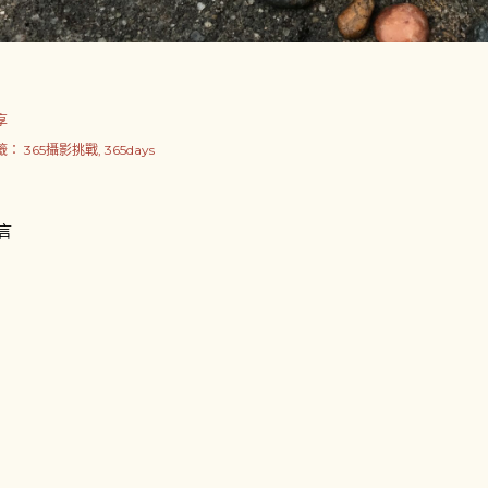
享
籤：
365攝影挑戰
365days
言