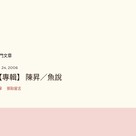
門文章
 24, 2006
【專輯】 陳昇／魚說
享
張貼留言