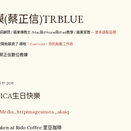
跳到主要內容
(蔡正信)TRBLUE
 / 蘋果傳教士 /Mac與iPhone與iPad教學 / 蘋果家教 --
更多請點這裡
開始募資了 課程：
Evernote，你的無壓工作術
蔡正信數位教練
 17, 2011
DICA生日快樂
aken at Rido Coffee 里豆咖啡