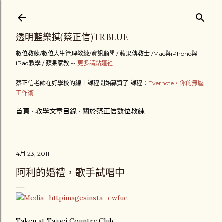
跳到主要內容
透明藍樂摸(蔡正信)TRBLUE
數位教練/數位人生管理教練/資訊顧問 / 蘋果傳教士 /Mac與iPhone與
iPad教學 / 蘋果家教 --
更多請點這裡
蔡正信老師在好學校的線上課程開始募資了 課程：
Evernote，你的無壓
工作術
首頁
教學文章目錄
關於蔡正信數位教練
4月 23, 2011
阿利的婚禮，歌手試唱中
Taken at Taipei Country Club