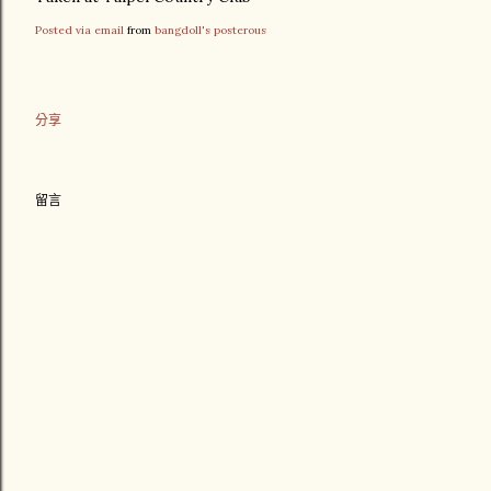
Posted via email
from
bangdoll's posterous
分享
留言