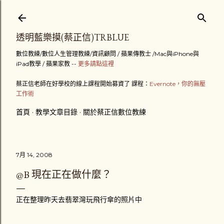
跳到主要內容
透明藍樂摸(蔡正信)TRBLUE
數位教練/數位人生管理教練/資訊顧問 / 蘋果傳教士 /Mac與iPhone與
iPad教學 / 蘋果家教 --
更多請點這裡
蔡正信老師在好學校的線上課程開始募資了 課程：
Evernote，你的無壓
工作術
首頁
教學文章目錄
關於蔡正信數位教練
7月 14, 2008
@B 現在正在做什麼？
正在整理昨天去翡翠灣玩飛行傘的照片中