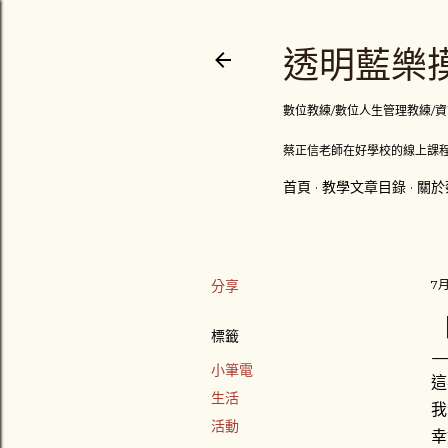
透明藍樂摸
數位教練/數位人生管理教練/資訊顧問
蔡正信老師在好學校的線上課程
首頁
教學文章目錄
關於
分享
7月
標籤
小筆電
這
生活
我
活動
幸