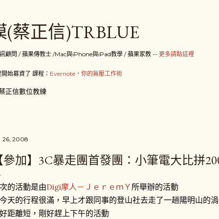
跳到主要內容
(蔡正信)TRBLUE
 / 蘋果傳教士 /Mac與iPhone與iPad教學 / 蘋果家教 --
更多請點這裡
開始募資了 課程：
Evernote，你的無壓工作術
蔡正信數位教練
 26, 2008
【參加】3C暴走團首發團：小筆電大比拼2008
次的活動是由
Digi摩人－ＪｅｒｅｍＹ
所舉辦的活動
今天的行程很滿，早上才跟同事的登山社去走了一趟陽明山的涓
好距離短，剛好趕上下午的活動