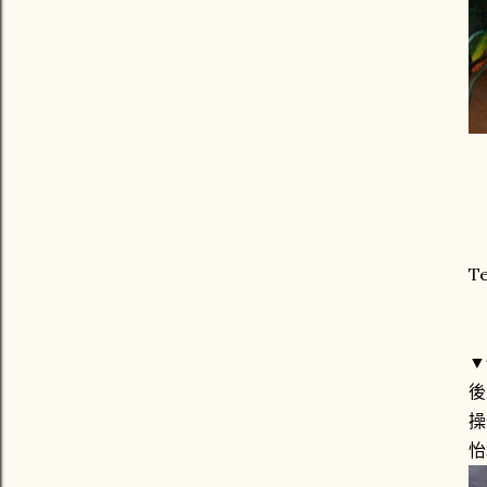
T
▼
後
操
怡