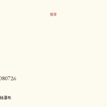
搜尋
0726
絲瀑布