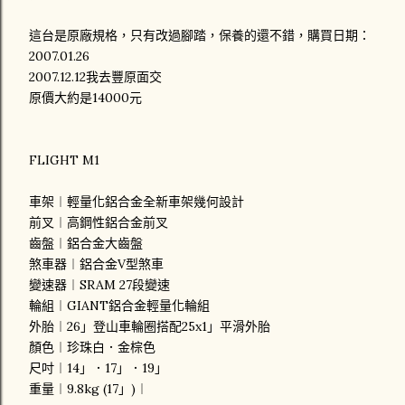
這台是原廠規格，只有改過腳踏，保養的還不錯，購買日期：
2007.01.26
2007.12.12我去豐原面交
原價大約是14000元
FLIGHT M1
車架︱輕量化鋁合金全新車架幾何設計
前叉︱高鋼性鋁合金前叉
齒盤︱鋁合金大齒盤
煞車器︱鋁合金V型煞車
變速器︱SRAM 27段變速
輪組︱GIANT鋁合金輕量化輪組
外胎︱26」登山車輪圈搭配25x1」平滑外胎
顏色︱珍珠白．金棕色
尺吋︱14」．17」．19」
重量︱9.8kg (17」)︱