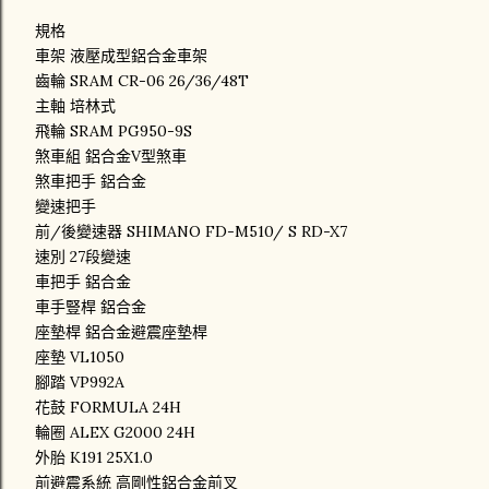
規格
車架 液壓成型鋁合金車架
齒輪 SRAM CR-06 26/36/48T
主軸 培林式
飛輪 SRAM PG950-9S
煞車組 鋁合金V型煞車
煞車把手 鋁合金
變速把手
前/後變速器 SHIMANO FD-M510/ S RD-X7
速別 27段變速
車把手 鋁合金
車手豎桿 鋁合金
座墊桿 鋁合金避震座墊桿
座墊 VL1050
腳踏 VP992A
花鼓 FORMULA 24H
輪圈 ALEX G2000 24H
外胎 K191 25X1.0
前避震系統 高剛性鋁合金前叉