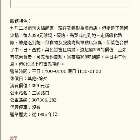
服務特色：
九斤二以麻辣火鍋起家，現在雖轉形為燒肉店，但還是了保留
火鍋，每人399元砂鍋、碳烤、點菜式吃到飽。走精緻化路
線，雖是吃到飽，但食物及服務均與單點店無異，但菜色合併
了中、日、西式，菜色豐富且精緻，遠超過399的價值。且如
有吃素食者，可先預約告知，宵夜場369吃到飽。平日中午休
息，但8位以上可事先預約。
營業時間：平日 17:00-01:00,假日 11:30-01:00
休假日：其他-除夕
消費價位：399 元起
公車站名：三民路口
公車路線：307,306, 282
代客停車：沒有
營業歷史：從 1995 年起
分享