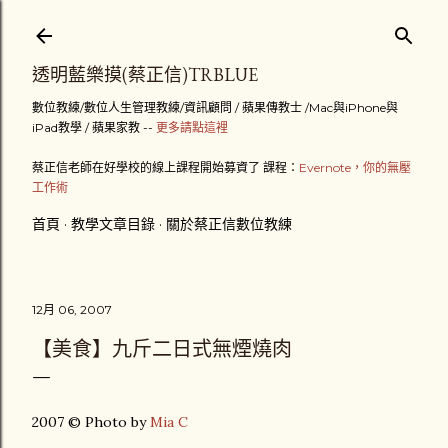
跳到主要內容
透明藍樂摸(蔡正信)TRBLUE
數位教練/數位人生管理教練/資訊顧問 / 蘋果傳教士 /Mac與iPhone與
iPad教學 / 蘋果家教 --
更多請點這裡
蔡正信老師在好學校的線上課程開始募資了 課程：
Evernote，你的無壓
工作術
首頁
教學文章目錄
關於蔡正信數位教練
12月 06, 2007
【美食】九斤二日式無煙燒肉
2007 © Photo by
Mia C