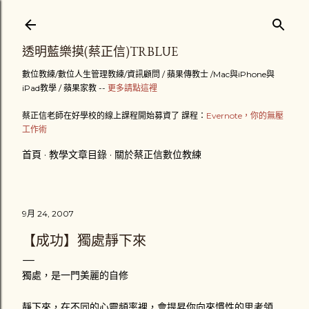
跳到主要內容
透明藍樂摸(蔡正信)TRBLUE
數位教練/數位人生管理教練/資訊顧問 / 蘋果傳教士 /Mac與iPhone與
iPad教學 / 蘋果家教 --
更多請點這裡
蔡正信老師在好學校的線上課程開始募資了 課程：
Evernote，你的無壓
工作術
首頁
教學文章目錄
關於蔡正信數位教練
9月 24, 2007
【成功】獨處靜下來
獨處，是一門美麗的自修
靜下來，在不同的心靈頻率裡，會提昇你向來慣性的思考領