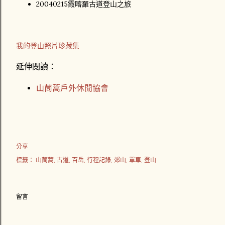
20040215霞喀羅古道登山之旅
我的登山照片珍藏集
延伸閱讀：
山茼蒿戶外休閒協會
分享
標籤：
山茼蒿
古道
百岳
行程記錄
郊山
單車
登山
留言