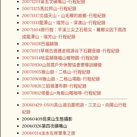
20071201第五次磺嘴山-行程紀錄
20071125馬拉邦山-行程紀錄
20071117北插天山，山毛櫸的故鄉-行程紀錄
20071111龍潭山、瑞芳山、深澳山-行程紀錄
20071104原行程：平溪三尖之石筍尖、薯榔尖因下雨改
成龍潭山、瑞芳山-行程紀錄
20071028巴福越嶺
20071021草嶺古道連走桃源谷下石觀音線-行程紀錄
20071014哈盆越嶺福山植物園-行程紀錄
20070930山茼蒿戶外休閒協會嚮導訓練營
20070915猴山嶽、二格山-行程紀錄
20070908猴山嶽、二格山場勘-行程紀錄
20070826三貂嶺瀑布群-行程紀錄
20070812塔曼山+角板山喝咖啡-行程紀錄
20060429-0501高山湖泊嘉明湖，三叉山，向陽山行程
紀錄
20060409烏來山生態攝影
20060326第四次磺嘴山
20060114淡水左岸單車之旅