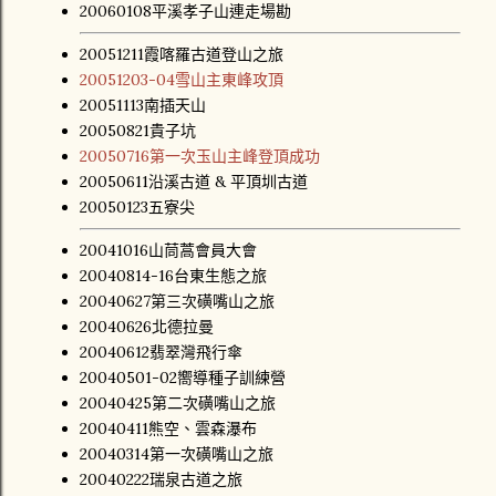
20060108平溪孝子山連走場勘
20051211霞喀羅古道登山之旅
20051203-04雪山主東峰攻頂
20051113南插天山
20050821貴子坑
20050716第一次玉山主峰登頂成功
20050611沿溪古道 & 平頂圳古道
20050123五寮尖
20041016山茼蒿會員大會
20040814-16台東生態之旅
20040627第三次磺嘴山之旅
20040626北德拉曼
20040612翡翠灣飛行傘
20040501-02嚮導種子訓練營
20040425第二次磺嘴山之旅
20040411熊空、雲森瀑布
20040314第一次磺嘴山之旅
20040222瑞泉古道之旅