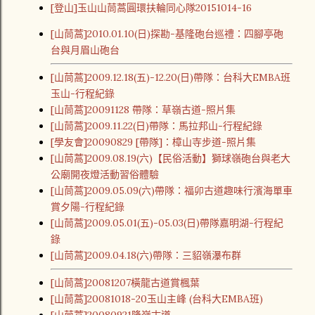
[登山]玉山山茼蒿圓環扶輪同心隊20151014-16
[山茼蒿]2010.01.10(日)探勘-基隆砲台巡禮：四腳亭砲
台與月眉山砲台
[山茼蒿]2009.12.18(五)-12.20(日)帶隊：台科大EMBA班
玉山-行程紀錄
[山茼蒿]20091128 帶隊：草嶺古道-照片集
[山茼蒿]2009.11.22(日)帶隊：馬拉邦山-行程紀錄
[學友會]20090829 [帶隊]：樟山寺步道-照片集
[山茼蒿]2009.08.19(六)【民俗活動】獅球嶺砲台與老大
公廟開夜燈活動習俗體驗
[山茼蒿]2009.05.09(六)帶隊：福卯古道趣味行濱海單車
賞夕陽-行程紀錄
[山茼蒿]2009.05.01(五)-05.03(日)帶隊嘉明湖-行程紀
錄
[山茼蒿]2009.04.18(六)帶隊：三貂嶺瀑布群
[山茼蒿]20081207橫龍古道賞楓葉
[山茼蒿]20081018-20玉山主峰 (台科大EMBA班)