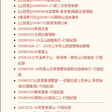
[山茼蒿]20080921隆嶺古道
[山茼蒿]20080906-07第二次奇萊南華
[山茼蒿]20080810[苗栗縣 泰安鄉]橫龍古道場勘
[峰溪野行社]20080726陽明山涓絲瀑布
[山茼蒿]20080713翡翠灣飛行傘
20080629草嶺古道
20080525北得拉曼場勘
20080501-03玉山超輕鬆行-行程紀錄
20080426-27：2008上半年山茼蒿嚮導訓練營
20080330大崙尾山
2008.03.22平溪孝子山、慈母峰、普陀山O型健走-行程
紀錄
20080315-16阿里山花季賞櫻特富野古道趣味行-行程紀
錄
20080217山茼蒿春酒饗宴---荷蘭古道上杏林山 草原秘
境(社團春酒)-行程紀錄
20080120筆架連峰-行程紀錄
20080106陽明山大縱走(二)-行程紀錄
20071215-16奇萊南華山-行程紀錄