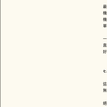
最
機
機
單
一
直
好
七
這
無
絕