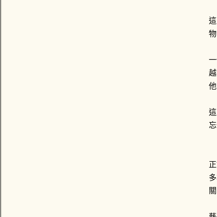
這
物
一
越
他
這
忘
正
多
關
藝