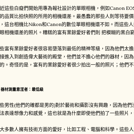
近這些白癡們開始用專為報社設計的單眼相機，例如Canon EOS-1
的品質比拍快照的所用的相機還差。最愚蠢的那些人則等待要價美金7
，這台相機比Nikon和Canon的數位單眼相機還不如。而這
眼相機還差的照片。糟糕的富有業餘愛好者們則 把模糊的黑白
些富有業餘愛好者很容易墮落到最低的精神等級，因為他們太擔
接進入到創造偉大藝術的殿堂，他們並不擔心他們的器材，因為
的。奇怪的是，富有的業餘愛好者很少拍出一般的照片；他們不
. 器材測量意淫者：最低級
些男性(他們的確都是男的)對於藝術和攝影沒有興趣，因為他
法表達想像力和感覺，這也就是為什麼即使他們拍了一些照片，
大多數人擁有技術方面的愛好，比如工程、電腦和科學。這些人