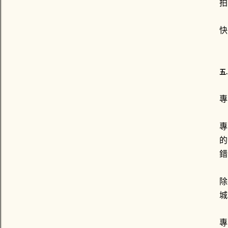
拍
快
五
專
專
的
錯
除
城
專