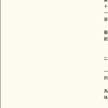
十
一
是
藝
創
二
一
的
為
味