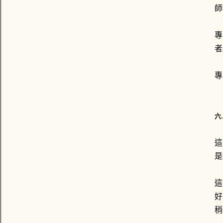
師
專
者
專
六
這
是
這
好
稍