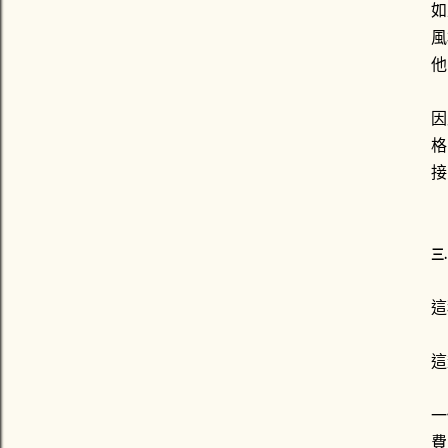
如
風
他
因
格
接
三
這
這
一
費