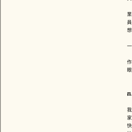
業
員
想
一
作
眼
四
我
家
快