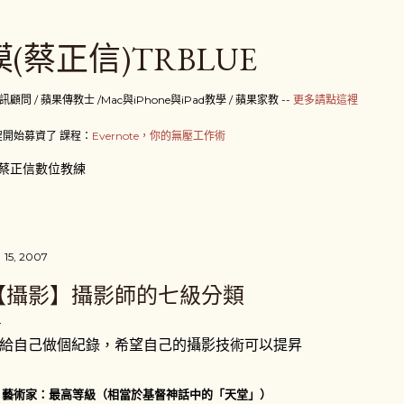
跳到主要內容
(蔡正信)TRBLUE
 / 蘋果傳教士 /Mac與iPhone與iPad教學 / 蘋果家教 --
更多請點這裡
開始募資了 課程：
Evernote，你的無壓工作術
蔡正信數位教練
 15, 2007
【攝影】攝影師的七級分類
給自己做個紀錄，希望自己的攝影技術可以提昇
. 藝術家：最高等級（相當於基督神話中的「天堂」）