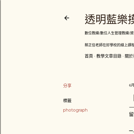
透明藍樂摸
數位教練/數位人生管理教練/資訊顧問
蔡正信老師在好學校的線上課程
首頁
教學文章目錄
關於
分享
6月
標籤
photograph
留
一