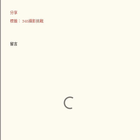
分享
標籤：
365攝影挑戰
留言