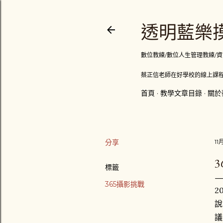
透明藍樂摸
數位教練/數位人生管理教練/資訊顧問
蔡正信老師在好學校的線上課程
首頁
教學文章目錄
關於
分享
11
3
標籤
365攝影挑戰
2
說
議