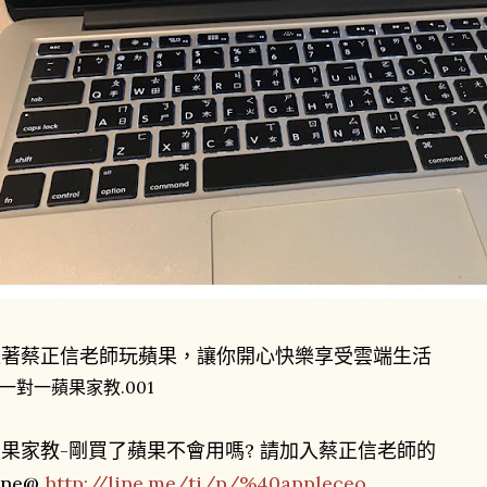
跟著蔡正信老師玩蘋果，讓你開心快樂享受雲端生活
果家教-剛買了蘋果不會用嗎? 請加入蔡正信老師的
ine@
http://line.me/ti/p/%40appleceo