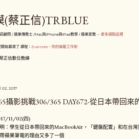
跳到主要內容
(蔡正信)TRBLUE
 / 蘋果傳教士 /Mac與iPhone與iPad教學 / 蘋果家教 --
更多請點這裡
開始募資了 課程：
Evernote，你的無壓工作術
蔡正信數位教練
月 02, 2017
65攝影挑戰306/365 DAY672-從日本帶回來
017/11/02(四)
明：學生從日本帶回來的MacBookAir，「鍵盤配置」和在
帶蘋果筆電的理由又多了一個