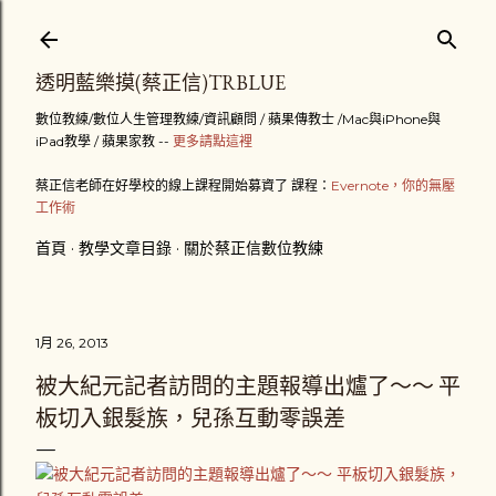
跳到主要內容
透明藍樂摸(蔡正信)TRBLUE
數位教練/數位人生管理教練/資訊顧問 / 蘋果傳教士 /Mac與iPhone與
iPad教學 / 蘋果家教 --
更多請點這裡
蔡正信老師在好學校的線上課程開始募資了 課程：
Evernote，你的無壓
工作術
首頁
教學文章目錄
關於蔡正信數位教練
1月 26, 2013
被大紀元記者訪問的主題報導出爐了～～ 平
板切入銀髮族，兒孫互動零誤差