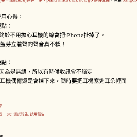
[完全無線生活]邁進一步，plantronics back beat go 藍芽耳機
，原由
bangdol
使用心得：
優點：
1.終於不用擔心耳機的線會把iPhone扯掉了。
2.藍芽立體聲的聲音真不賴！
缺點：
1.因為是無線，所以有時候收訊會不穩定
2.耳機偶爾還是會掉下來，隨時要把耳機塞進耳朵裡面
享
籤：
3C
測試報告
試用報告