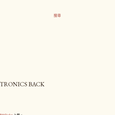
搜尋
ONICS BACK