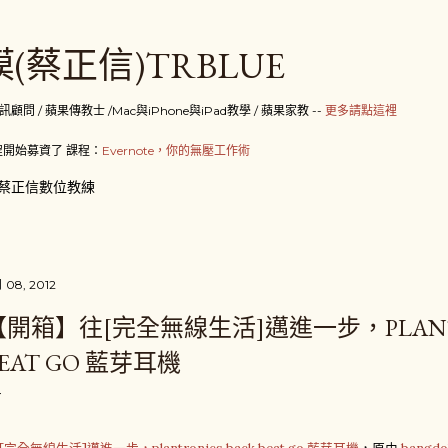
跳到主要內容
(蔡正信)TRBLUE
 / 蘋果傳教士 /Mac與iPhone與iPad教學 / 蘋果家教 --
更多請點這裡
開始募資了 課程：
Evernote，你的無壓工作術
蔡正信數位教練
月 08, 2012
【開箱】往[完全無線生活]邁進一步，PLANTR
EAT GO 藍芽耳機