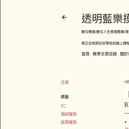
透明藍樂摸
數位教練/數位人生管理教練/資訊顧問
蔡正信老師在好學校的線上課程
首頁
教學文章目錄
關於
分享
11
標籤
B
3C
測試報告
試用報告