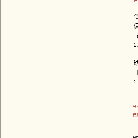
往
分
標