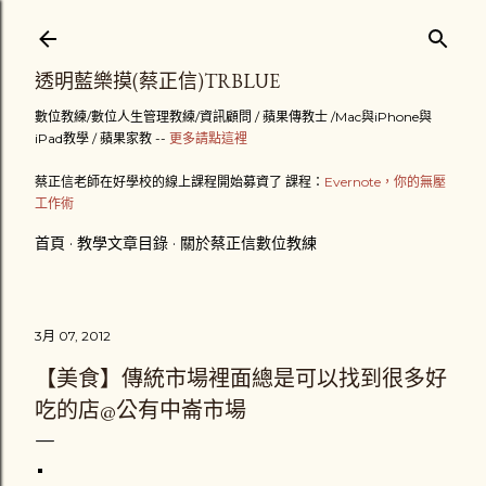
跳到主要內容
透明藍樂摸(蔡正信)TRBLUE
數位教練/數位人生管理教練/資訊顧問 / 蘋果傳教士 /Mac與iPhone與
iPad教學 / 蘋果家教 --
更多請點這裡
蔡正信老師在好學校的線上課程開始募資了 課程：
Evernote，你的無壓
工作術
首頁
教學文章目錄
關於蔡正信數位教練
3月 07, 2012
【美食】傳統市場裡面總是可以找到很多好
吃的店@公有中崙市場