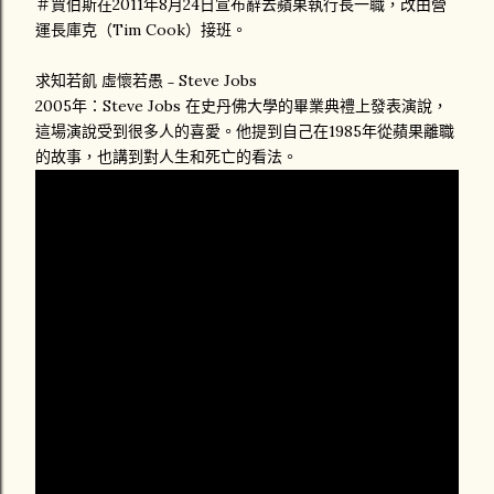
＃賈伯斯在2011年8月24日宣布辭去蘋果執行長一職，改由營
運長庫克（Tim Cook）接班。
求知若飢 虛懷若愚﹣Steve Jobs
2005年：Steve Jobs 在史丹佛大學的畢業典禮上發表演說，
這場演說受到很多人的喜愛。他提到自己在1985年從蘋果離職
的故事，也講到對人生和死亡的看法。