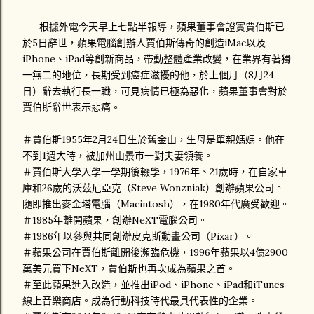
根據外電今天早上七點半報導，蘋果董事會證實賈伯斯已
於5日辭世，蘋果電腦創辦人賈伯斯傳奇的創造iMac以及
iPhone、iPad等創新商品，帶動整體產業改變，在業界有著獨
一無二的地位，長期受到癌症滋擾的他，於上個月（8月24
日）辭去執行長一職，可見病情已極為惡化，蘋果董事會對於
賈伯斯辭世表示悲痛。
＃賈伯斯1955年2月24日生於舊金山，生母是單親媽媽。他在
不到1週大時，被加州山景市一對夫妻領養。
＃賈伯斯大學入學一學期後輟學，1976年、21歲時，在自家車
庫和26歲的沃茲尼亞克（Steve Wonzniak）創辦蘋果公司。
隨即推出麥金塔電腦（Macintosh），在1980年代廣受歡迎。
＃1985年離開蘋果，創辦NeXT電腦公司。
＃1986年以參與共同創辦皮克斯動畫公司（Pixar）。
＃蘋果公司在賈伯斯離開後瀕臨危機，1996年蘋果以4億2900
萬美元買下NeXT，賈伯斯也再次成為蘋果之首。
＃至此蘋果進入改造，並推出iPod、iPhone、iPad和iTunes
線上音樂商店。成為行動科技時代最具代表性的企業。