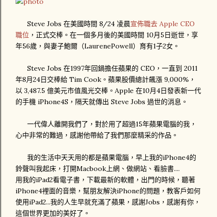
Steve Jobs 在美國時間 8/24 凌晨
宣佈職去 Apple CEO
職位
，正式交棒。在一個多月後的美國時間 10月5日逝世，享
年56歲，與妻子鮑爾（LaurenePowell）育有1子2女。
Steve Jobs 在1997年回鍋擔任蘋果的 CEO，一直到 2011
年8月24日交棒給 Tim Cook。蘋果股價總計飆漲 9,000%，
以 3,487.5 億美元市值風光交棒。Apple 在10月4日發表新一代
的手機 iPhone4S，隔天就傳出 Steve Jobs 過世的消息。
一代偉人離開我們了，對於用了超過15年蘋果電腦的我，
心中非常的難過，感謝他帶給了我們那麼精采的作品。
我的生活中天天用的都是蘋果電腦，早上我的iPhone4的
鈴聲叫我起床，打開Macbook上網、做網站、看臉書....
用我的iPad2看電子書，下載最新的軟體，出門的時候，聽著
iPhone4裡面的音樂，幫朋友解決iPhone的問題，教客戶如何
使用iPad2...我的人生早就充滿了蘋果，感謝Jobs，感謝有你，
這個世界更加的美好了。