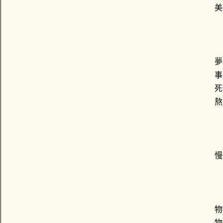
美
在
夢
事
死
熬
隨
慢
近
物
物