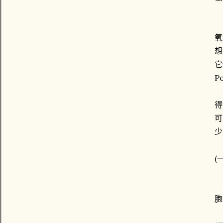
人
氧
想
它
P
這
得
可
少
(
S
胞