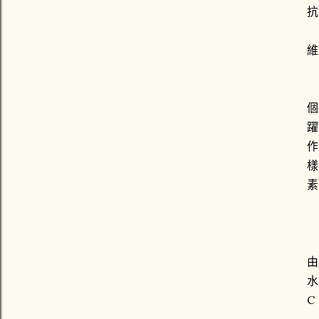
抗
維
維
個
躍
作
樣
素
由
由
水
C