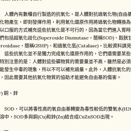
體內有數種自行製造的抗氧化，是人體對抗過氧化物(自由基
化物產生，即刻發揮作用，利用氧化還原作用將過氧化物轉換為
以口服的方式補充這些抗氧化是不可行的，因為當它們進入胃時
們包括超氧化歧化(Superoxide Dismutase，簡稱SOD)、穀胱甘太
eroxidase，簡稱GSHP)、和過氧化氫(Catalase)，比較資料
些抗氧化並不是獨力完成氧化還原作用的，它們還需要某些
特別注意的是：人體對這些礦物質的需要量並不高，雖然是必須
能發生中毒的現象，所以不可以補充過量。此外，人體抗氧化的
，因此需要其他抗氧化物質的協助才能避免自由基的傷害。
一) 銅、鋅
OD，可以將毒性高的氧自由基轉變為毒性較低的雙氧水(H2O
溶中，SOD多與銅(Cu)和鋅(Zn)結合成CuZnSOD出現。