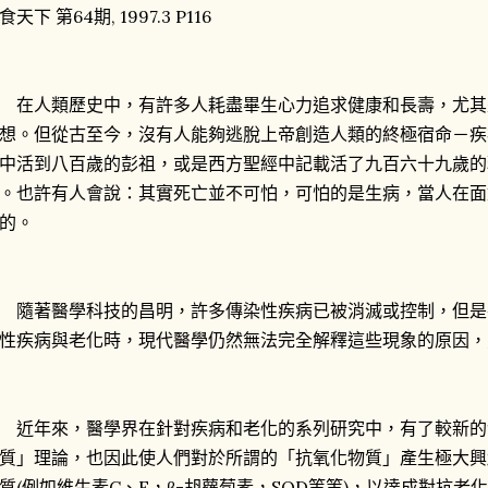
食天下 第64期, 1997.3 P116
人類歷史中，有許多人耗盡畢生心力追求健康和長壽，尤其
想。但從古至今，沒有人能夠逃脫上帝創造人類的終極宿命－疾
中活到八百歲的彭祖，或是西方聖經中記載活了九百六十九歲的
。也許有人會說：其實死亡並不可怕，可怕的是生病，當人在面
的。
著醫學科技的昌明，許多傳染性疾病已被消滅或控制，但是
性疾病與老化時，現代醫學仍然無法完全解釋這些現象的原因，
年來，醫學界在針對疾病和老化的系列研究中，有了較新的
質」理論，也因此使人們對於所謂的「抗氧化物質」產生極大興
質(例如維生素C、E，β-胡蘿蔔素，SOD等等)，以達成對抗老