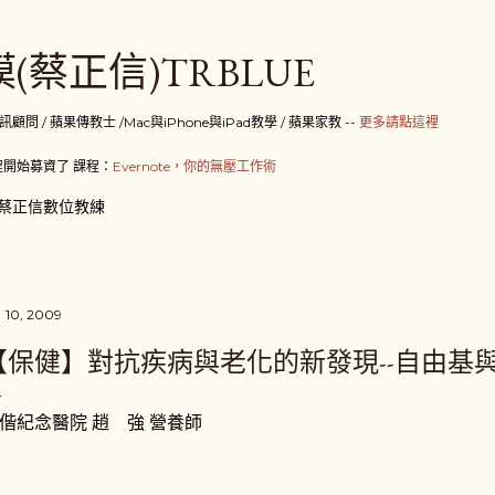
跳到主要內容
(蔡正信)TRBLUE
 / 蘋果傳教士 /Mac與iPhone與iPad教學 / 蘋果家教 --
更多請點這裡
開始募資了 課程：
Evernote，你的無壓工作術
蔡正信數位教練
 10, 2009
【保健】對抗疾病與老化的新發現--自由基
偕紀念醫院 趙 強 營養師