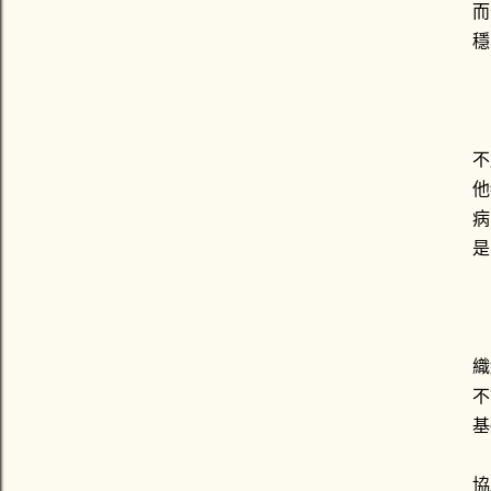
而
穩
這
不
他
病
是
當
織
不
基
協