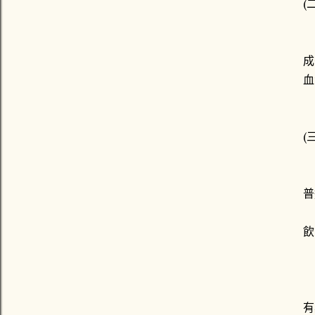
(
經
成
血
(
除
普
飲
在
有