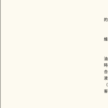
雖
的
維
在
油
時
合
液
（
害