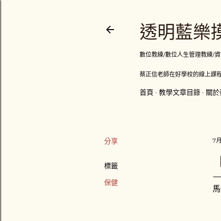
透明藍樂摸
數位教練/數位人生管理教練/資訊顧問
蔡正信老師在好學校的線上課程
首頁
教學文章目錄
關於
分享
7月
標籤
保健
馬