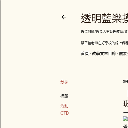
透明藍樂摸
數位教練/數位人生管理教練/資訊顧問
蔡正信老師在好學校的線上課程
首頁
教學文章目錄
關於
分享
5月
標籤
活動
GTD
覺