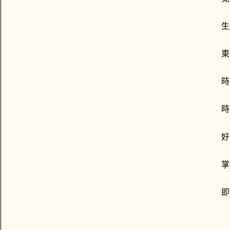
生
東
時
時
好
掌
即