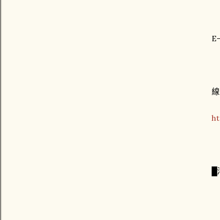
E
線
ht
█