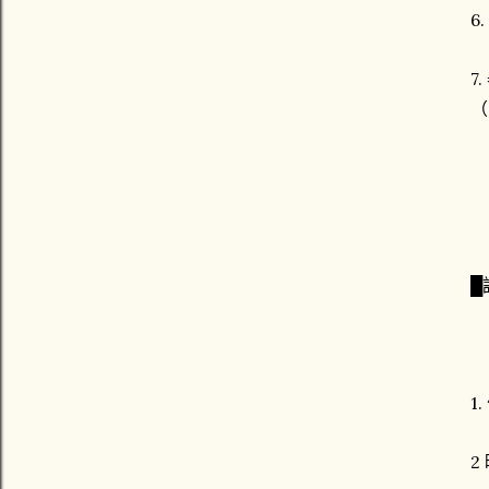
6
7
（
█
1
2