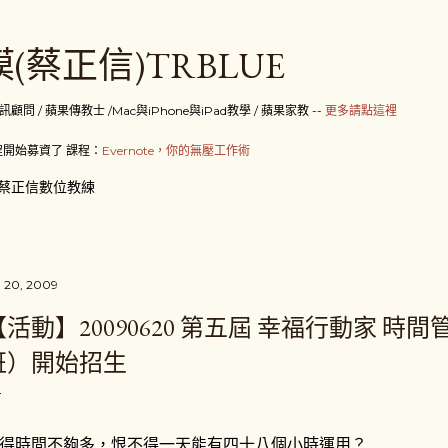
跳到主要內容
(蔡正信)TRBLUE
 / 蘋果傳教士 /Mac與iPhone與iPad教學 / 蘋果家教 --
更多請點這裡
開始募資了 課程：
Evernote，你的無壓工作術
蔡正信數位教練
 20, 2009
【活動】20090620 第五屆 幸福行動家 時
班）開始招生
得時間不夠多，恨不得一天能有四十八個小時運用？