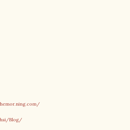
nthemor.ning.com/
whsi/Blog/