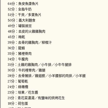
64分：魚安魚康魚片
52分：全脂牛奶
51分：干貝／多寶魚片
50分：義大利麵食
49分：罐裝豌豆
48分：去皮的火雞雞胸肉
45分：梅乾
39分：去骨的雞胸肉／柳橙汁
36分：龍蝦
35分：豬裡脊肉
34分：牛腹肉
31分：土雞的雞胸肉／小牛排／小牛牛腿排
30分：牛的裡脊肉／雞腿
28分：去骨豬排／雞翅膀／小羊腰部的肉排／小羊腿
27分：葡萄乾
24分：綠橄欖
23分：培果／花生醬
21分：青花菜濃湯／有鹽味的烘烤花生
18分：荷包蛋