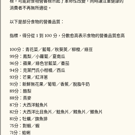
標，可能對食物營養標示起了革命性改變，同時讓注重健康的
消費者不再無所適從。
以下是部分食物的營養品質：
指標，得分從 1 到 100 分，分數愈高表示食物的營養品質愈高
100分：青花菜／藍莓／秋葵莢／柳橙／綠豆
99分：鳳梨／小蘿蔔／夏南瓜
96分：蘋果／綠色甘藍菜／番茄
94分：克萊門氏小柑橘／西瓜
93分：芒果／紅洋蔥
91分：新鮮無花果／葡萄／香蕉／脫脂牛奶
89分：酪梨
88分：燕麥
87分：大西洋鮭魚片
82分：大西洋比目魚片／鯰魚片／鱈魚片／鯽魚片
81分；牡蠣／旗魚排
75分：對蝦／蝦
71分：蛤蜊