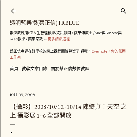
跳到主要內容
透明藍樂摸(蔡正信)TRBLUE
數位教練/數位人生管理教練/資訊顧問 / 蘋果傳教士 /Mac與iPhone與
iPad教學 / 蘋果家教 --
更多請點這裡
蔡正信老師在好學校的線上課程開始募資了 課程：
Evernote，你的無壓
工作術
首頁
教學文章目錄
關於蔡正信數位教練
10月 09, 2008
【攝影】2008/10/12~10/14 陳綺貞：天空 之
上 攝影展 1~6 全部開放