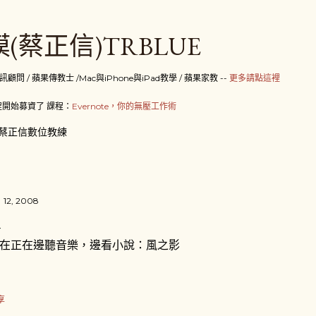
跳到主要內容
(蔡正信)TRBLUE
 / 蘋果傳教士 /Mac與iPhone與iPad教學 / 蘋果家教 --
更多請點這裡
開始募資了 課程：
Evernote，你的無壓工作術
蔡正信數位教練
 12, 2008
在正在邊聽音樂，邊看小說：風之影
享