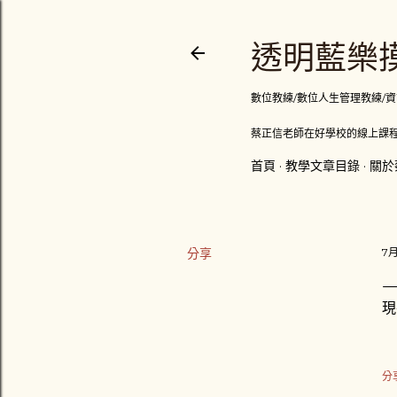
透明藍樂摸
數位教練/數位人生管理教練/資訊顧問
蔡正信老師在好學校的線上課程
首頁
教學文章目錄
關於
分享
7月
現
分