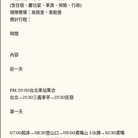
(含住宿、慶功宴、車資、保險、行政)
領隊嚮導：吳佩宣、束殿雯
預計行程：
時間
內容
前一天
PM 20:00台北車站集合
台北→21:30三義車亭→23:30民宿
第一天
07:00起床→08:30登山口→09:00鳶嘴山 1.1k牌→10:30鳶嘴