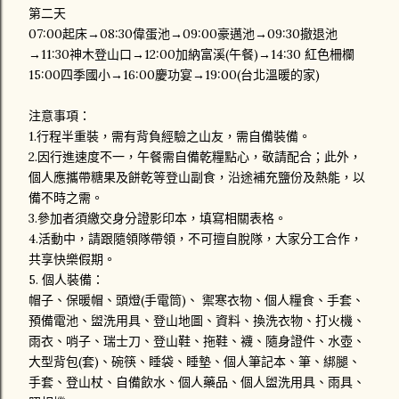
第二天
07:00起床→08:30偉蛋池→09:00豪邁池→09:30撤退池
→11:30神木登山口→12:00加納富溪(午餐)→14:30 紅色柵欄
15:00四季國小→16:00慶功宴→19:00(台北溫暖的家)
注意事項：
1.行程半重裝，需有背負經驗之山友，需自備裝備。
2.因行進速度不一，午餐需自備乾糧點心，敬請配合；此外，
個人應攜帶糖果及餅乾等登山副食，沿途補充鹽份及熱能，以
備不時之需。
3.參加者須繳交身分證影印本，填寫相關表格。
4.活動中，請跟隨領隊帶領，不可擅自脫隊，大家分工合作，
共享快樂假期。
5. 個人裝備：
帽子、保暖帽、頭燈(手電筒)、 禦寒衣物、個人糧食、手套、
預備電池、盥洗用具、登山地圖、資料、換洗衣物、打火機、
雨衣、哨子、瑞士刀、登山鞋、拖鞋、襪、隨身證件、水壺、
大型背包(套)、碗筷、睡袋、睡墊、個人筆記本、筆、綁腿、
手套、登山杖、自備飲水、個人藥品、個人盥洗用具、雨具、