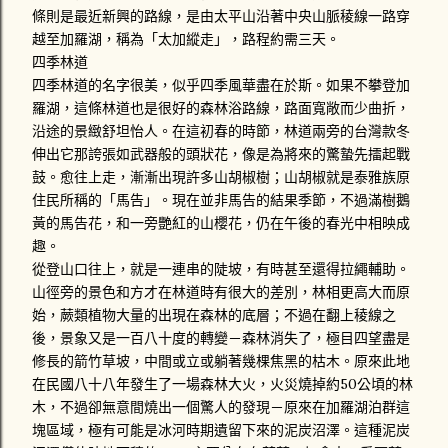
條則是最近新興的路線，是由太平山沿著中央山脈稜線一路穿
越至加羅湖，稱為「太加縱走」，路程約需三天。
四季林道
四季林道的名字很美，似乎四季風華盡在於斯。如果不攀登加
羅湖，這條林道也是很好的森林浴路線，路面寬敞而少曲折，
沿途的景緻舒坦怡人。在這初春的時節，林道兩旁的台灣款冬
伸出它那誇張如武器般的頭狀花，像是為將來的驚蟄先擂起戰
鼓。愈往上走，漸漸出現許多山胡椒樹；山胡椒就是泰雅族原
住民所稱的「馬告」。現在並非馬告的結果季節，不過滿樹鵝
黃的馬告花，和一旁艷紅的山櫻花，仍在午後的春光中相映成
趣。
從登山口往上，就是一連串的陡坡，有時甚至還得拉繩輔助。
山徑旁的景色和方才在林道時有很大的差別，林相更高大而原
始，蕨類植物大量的出現在森林的底層；不過在翻上稜線之
後，景象又是一百八十度的轉變－森林消失了，極目四望盡是
修長的箭竹草坡，中間或立或躺著幾棵焦黑的枯木。原來此地
在民國八十八年發生了一場森林大火，火災燒掉約50公頃的林
木，不過卻無意間燒出一個驚人的發現－原來在加羅湖泊群這
塊區域，極有可能是冰河時期遺留下來的泥炭沼澤。這種泥炭