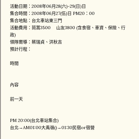
活動日期：2008年06月28(六)-29(日)日
集合時間：2008年06月27(伍)日 PM20：00
集合地點：台北車站東三門
活動費用：茼蒿3500 山友3800 (含食宿、車資、保險、行
政)
領隊嚮導：蔡瑞貞、洪秋吉
預計行程：
時間
內容
前一天
PM 20:00(台北車站集合)
台北→AM01:00大禹嶺()→01:30民宿or宿營