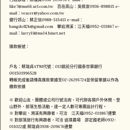
like7@ms66.url.com.tw 百岳高山：吳佩宣0936-898815 e-
mail：veacer@yahoo.com.tw
健行郊山：蔡正信0988-515413 e-mail：
bangdoll2k@gmail.com 攀岩溯溪：江天福0952-031867 e-
mail：larry11@ms14.hinet.net
匯款帳號：
戶名：蔡瑞貞ATM代號：013館前分行國泰世華銀行
001501996528
轉帳完成後請傳真匯款單據至02-26295724並保留單據以作為
繳款依據
※ 歡迎山友、團體或公司行號洽詢，可代辦各類戶外休閒、登
山野外、部落生態活動，達一定人數可專團設計行程。
※ 對攀岩、溯溪有興趣者，可洽 江天福0952-031867連繫
※ 對部落旅行有興趣者，可洽 返璞農場 邵定國老師0932-
011022或 蔡瑞貞0938-209676連繫