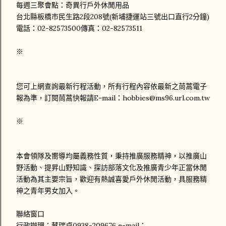
每週三聚會點：奇異行戶外休閒用品
台北縣板橋市民生路2段208號(新埔捷運站三號出口直行2分鐘)
電話：02-82573500傳真：02-82573511
※
您可上網查詢最新行程活動，所有行程內容依最新之茼蒿電子
報為準，訂閱茼蒿快報請E-mail：hobbies@ms96.url.com.tw
※
本會領隊及嚮導均屬義務性質，秉持推廣服務精神，以推廣山
野活動、提昇山野知識、探訪部落文化及推廣青少年正當休閒
活動為其主要宗旨，歡迎有熱誠喜愛戶外休閒活動，具服務精
神之青年男女加入。
聯絡窗口
行政辦理：蔡瑞貞0938-209676 e-mail：