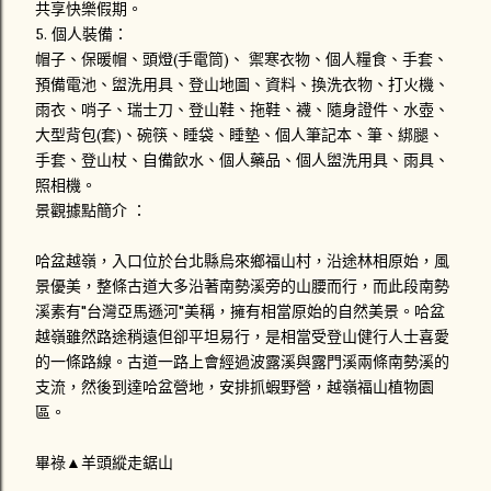
共享快樂假期。
5. 個人裝備：
帽子、保暖帽、頭燈(手電筒)、 禦寒衣物、個人糧食、手套、
預備電池、盥洗用具、登山地圖、資料、換洗衣物、打火機、
雨衣、哨子、瑞士刀、登山鞋、拖鞋、襪、隨身證件、水壺、
大型背包(套)、碗筷、睡袋、睡墊、個人筆記本、筆、綁腿、
手套、登山杖、自備飲水、個人藥品、個人盥洗用具、雨具、
照相機。
景觀據點簡介 ：
哈盆越嶺，入口位於台北縣烏來鄉福山村，沿途林相原始，風
景優美，整條古道大多沿著南勢溪旁的山腰而行，而此段南勢
溪素有"台灣亞馬遜河"美稱，擁有相當原始的自然美景。哈盆
越嶺雖然路途稍遠但卻平坦易行，是相當受登山健行人士喜愛
的一條路線。古道一路上會經過波露溪與露門溪兩條南勢溪的
支流，然後到達哈盆營地，安排抓蝦野營，越嶺福山植物園
區。
畢祿▲羊頭縱走鋸山