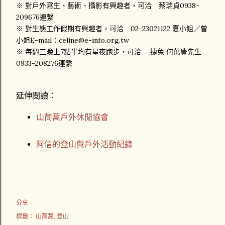
※ 對戶外寫生、藝術、攝影有興趣者，可洽 蔡瑞貞0938-
209676連繫
※ 對生態工作假期有興趣者，可洽 02-23021122 夏小姐／曾
小姐E-mail：celine@e-info.org.tw
※ 每週三晚上7點半均有星夜跑步，可洽 捷兔 何萬豊先生
0933-208276連繫
延伸閱讀：
山茼蒿戶外休閒協會
阿信的登山與戶外活動紀錄
分享
標籤：
山茼蒿
登山