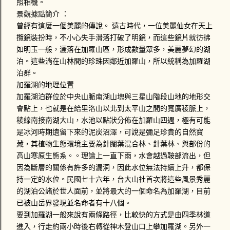
照相機。
景觀據點簡介 ：
曾經有這麼一個美麗的傳說。 遠古時代，一位美麗仙女在天上
攬鏡裝扮時，不小心失手滑落打破了明鏡，而這些鏡片就彷彿
如明玉一般，灑落在加羅山區，形成數量眾多，美麗夢幻的湖
泊。這些淌在山林間的珍珠因鄰近加羅山，所以統稱為加羅湖
泊群。
加羅湖的地理位置
加羅湖泊群位於中央山脈南湖山塊與三星山階段山地的地形交
會點上，也就是在給里洛山以北到太平山之間的寬廣稜脈上，
稜線南接南湖大山，水池以點狀分佈在加羅山四週，極有可能
是冰河時期遺留下來的泥炭沼澤，可說是彌足珍貴的自然寶
藏，其植物生態環境主要為針闊葉混合林、針葉林、與部份的
高山寒原生態系。。理論上一直下雨，水會越過鞍部流出，但
因為斷層的關係有許多的漏洞，因此水位無法持續上升，都保
持一定的水位。民國七十六年，台大山社首次將這些風景秀麗
的湖泊公諸於世人面前，並將最大的一個命名為加羅湖，目前
已被山岳界發現並名命者有十八個。
要到加羅湖一般來說有兩條路徑，比較快的方式是由四季林道
進入，行走約兩小時後右轉從神木登山口上攀加羅湖。另外一