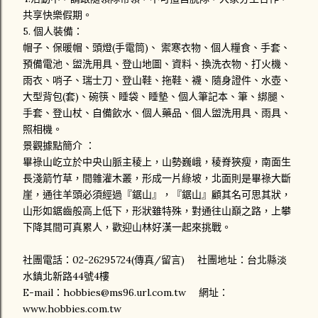
共享快樂假期。
5. 個人裝備：
帽子、保暖帽、頭燈(手電筒)、 禦寒衣物、個人糧食、手套、
預備電池、盥洗用具、登山地圖、資料、換洗衣物、打火機、
雨衣、哨子、瑞士刀、登山鞋、拖鞋、襪、隨身證件、水壺、
大型背包(套)、碗筷、睡袋、睡墊、個人筆記本、筆、綁腿、
手套、登山杖、自備飲水、個人藥品、個人盥洗用具、雨具、
照相機。
景觀據點簡介 ：
畢祿山屹立於中央山脈主稜上，山勢巍峨，稜脊狹瘦，南面生
長淺箭竹草，間雜灌木叢，形成一片綠坡，北面則是畢祿大斷
崖，通往羊頭必須經過『鋸山』，『鋸山』顧其名可思其狀，
山形如鋸齒般高上低下，形狀雖特殊，對通往山巔之路，上攀
下降其間可真累人，歡迎山林好漢一起來挑戰。
社團電話：02-26295724(傳真/留言) 社團地址：台北縣淡
水鎮北新路44號4樓
E-mail：hobbies@ms96.url.com.tw 網址：
www.hobbies.com.tw