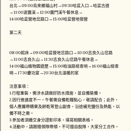
台北→09:00烏來鄉福山村→09:30哈盆入口→哈盆古道
→11:00波露溪→12:00露門溪午餐休息→
14:00哈盆營地岔路口→15:00哈盆營地宿營
第二天
08:00起床→09:00哈盆營地岔路口→10:00志良久山岔路
→11:00志良久山→11:30志良久山岔路午餐休息→
14:00福山植物園遊歷→15:00柏油路檢查哨→16:00福山檢查
哨→17:30慶功宴→20:30台北溫暖的家
注意事項：
1.行程重裝，需涉水請做好防水措施，並自備裝備。
2.因行進速度不一，午餐需自備乾糧點心，敬請配合；此外，
個人應攜帶糖果及餅乾等登山副食，沿途補充鹽份及熱能，以
備不時之需。
3.參加者須繳交身分證影印本，填寫相關表格。
4.活動中，請跟隨領隊帶領，不可擅自脫隊，大家分工合作，