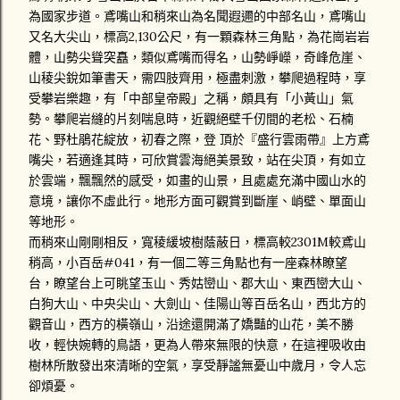
為國家步道。鳶嘴山和稍來山為名聞遐邇的中部名山，鳶嘴山
又名大尖山，標高2,130公尺，有一顆森林三角點，為花崗岩岩
體，山勢尖聳突矗，類似鳶嘴而得名，山勢崢嶸，奇峰危崖、
山稜尖銳如筆書天，需四肢齊用，極盡刺激，攀爬過程時，享
受攀岩樂趣，有「中部皇帝殿」之稱，頗具有「小黃山」氣
勢。攀爬岩縫的片刻喘息時，近觀絕壁千仞間的老松、石楠
花、野杜鵑花綻放，初春之際，登 頂於『盛行雲雨帶』上方鳶
嘴尖，若適逢其時，可欣賞雲海絕美景致，站在尖頂，有如立
於雲端，飄飄然的感受，如畫的山景，且處處充滿中國山水的
意境，讓你不虛此行。地形方面可觀賞到斷崖、峭壁、單面山
等地形。
而稍來山剛剛相反，寬稜緩坡樹蔭蔽日，標高較2301M較鳶山
稍高，小百岳#041，有一個二等三角點也有一座森林瞭望
台，瞭望台上可眺望玉山、秀姑巒山、郡大山、東西巒大山、
白狗大山、中央尖山、大劍山、佳陽山等百岳名山，西北方的
觀音山，西方的橫嶺山，沿途還開滿了嬌豔的山花，美不勝
收，輕快婉轉的鳥語，更為人帶來無限的快意，在這裡吸收由
樹林所散發出來清晰的空氣，享受靜謐無憂山中歲月，令人忘
卻煩憂。