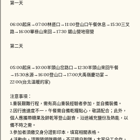
第一天
06:00起床→07:00林道口→11:00登山口午餐休息→15:30三叉
路→16:00畢祿山來回→17:30 鋸山營地宿營
第二天
05:00起床→10:00羊頭山岔路口→12:30羊頭山來回午餐
→15:30水源→16:00登山口→17:00大禹嶺慶功宴→
22:00(台北溫暖的家)
注意事項：
1.重裝艱難行程，需有高山重裝經驗者參加，並自備裝備。
2.因行進速度不一，午餐需自備乾糧點心，敬請配合；此外，
個人應攜帶糖果及餅乾等登山副食，沿途補充鹽份及熱能，以
備不時之需。
3.參加者須繳交身分證影印本，填寫相關表格。
4.活動中，請跟隨領隊帶領，不可擅自脫隊，大家分工合作，