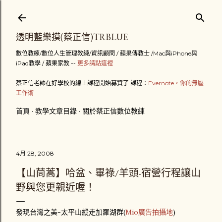
跳到主要內容
透明藍樂摸(蔡正信)TRBLUE
數位教練/數位人生管理教練/資訊顧問 / 蘋果傳教士 /Mac與iPhone與
iPad教學 / 蘋果家教 --
更多請點這裡
蔡正信老師在好學校的線上課程開始募資了 課程：
Evernote，你的無壓
工作術
首頁
教學文章目錄
關於蔡正信數位教練
4月 28, 2008
【山茼蒿】哈盆、畢祿/羊頭-宿營行程讓山
野與您更親近喔！
發現台灣之美-太平山縱走加羅湖群(
Mio廣告拍攝地
)