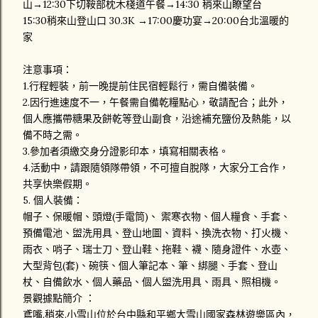
山→12:30下切鞍部枕木棧道午餐→14:30 稍來山瞭望台
15:30稍來山登山口 30.3K →17:00慶功宴→20:00台北溫暖的
家
注意事項：
1.行程輕裝，前一晚提前住民宿輕鬆行，需自備裝備。
2.因行進速度不一，午餐需自備乾糧點心，敬請配合；此外，
個人應攜帶糖果及餅乾等登山副食，沿途補充鹽份及熱能，以
備不時之需。
3.參加者須繳交身分證影印本，填寫相關表格。
4.活動中，請跟隨領隊帶領，不可擅自脫隊，大家分工合作，
共享快樂假期。
5. 個人裝備：
帽子、保暖帽、頭燈(手電筒)、 禦寒衣物、個人糧食、手套、
預備電池、盥洗用具、登山地圖、資料、換洗衣物、打火機、
雨衣、哨子、瑞士刀、登山鞋、拖鞋、襪、隨身證件、水壺、
大型背包(套)、碗筷、個人筆記本、筆、綁腿、手套、登山
杖、自備飲水、個人藥品、個人盥洗用具、雨具、照相機。
景觀據點簡介 ：
鳶嘴.稍來.小雪山位於台中縣和平鄉大雪山國家森林遊樂區內，