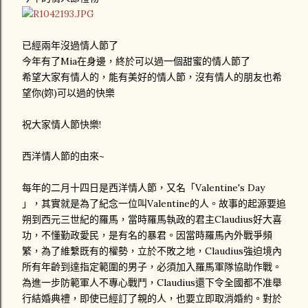
已經兩年沒過情人節了
今年有了Mia在身邊，終於可以過一個甜蜜的情人節了
希望大家有情人的，能有美好的情人節，沒有情人的朋友也希
望你(妳)可以過的快樂
祝大家情人節快樂!
西洋情人節的由來~
每年的二月十四日是西洋情人節，又名「Valentine's Day
」，其實就是為了紀念一位叫Valentine的人。故事的起源要追
朔到西元三世紀的羅馬，當時羅馬執政的君主Claudius好大喜
功，不懂勤政愛民，是有名的暴君。因當時羅馬內外戰爭頻
繁，為了維繫既有的權勢，立於不敗之地，Claudius強迫境內
所有年齡到達指定範圍的男子，必須加入羅馬軍隊協助作戰。
為進一步防範軍人不專心戰鬥，Claudius還下令全國都不准舉
行結婚典禮，即使已經訂了親的人，也要立即取消婚約。對於