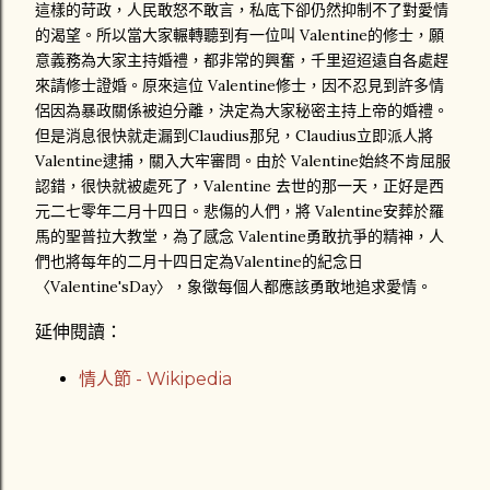
這樣的苛政，人民敢怒不敢言，私底下卻仍然抑制不了對愛情
的渴望。所以當大家輾轉聽到有一位叫 Valentine的修士，願
意義務為大家主持婚禮，都非常的興奮，千里迢迢遠自各處趕
來請修士證婚。原來這位 Valentine修士，因不忍見到許多情
侶因為暴政關係被迫分離，決定為大家秘密主持上帝的婚禮。
但是消息很快就走漏到Claudius那兒，Claudius立即派人將
Valentine逮捕，關入大牢審問。由於 Valentine始終不肯屈服
認錯，很快就被處死了，Valentine 去世的那一天，正好是西
元二七零年二月十四日。悲傷的人們，將 Valentine安葬於羅
馬的聖普拉大教堂，為了感念 Valentine勇敢抗爭的精神，人
們也將每年的二月十四日定為Valentine的紀念日
〈Valentine'sDay〉，象徵每個人都應該勇敢地追求愛情。
延伸閱讀：
情人節 - Wikipedia