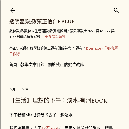
跳到主要內容
透明藍樂摸(蔡正信)TRBLUE
數位教練/數位人生管理教練/資訊顧問 / 蘋果傳教士 /Mac與iPhone與
iPad教學 / 蘋果家教 --
更多請點這裡
蔡正信老師在好學校的線上課程開始募資了 課程：
Evernote，你的無壓
工作術
首頁
教學文章目錄
關於蔡正信數位教練
12月 23, 2007
【生活】理想的下午：淡水-有河BOOK
下午我和Mia很悠哉的去了一趟淡水
我們帶著書，去了
有河book
(一家很久以前就知道的二樓書