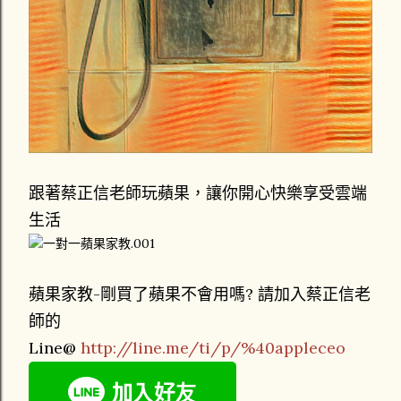
跟著蔡正信老師玩蘋果，讓你開心快樂享受雲端
生活
蘋果家教-剛買了蘋果不會用嗎? 請加入蔡正信老
師的
Line@
http://line.me/ti/p/%40appleceo