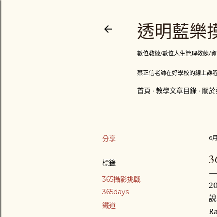
透明藍樂摸
數位教練/數位人生管理教練/資訊顧問
蔡正信老師在好學校的線上課程
首頁
教學文章目錄
關於
分享
6月
3
標籤
365攝影挑戰
2
365days
說
鐵道
R