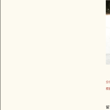
分
標
留