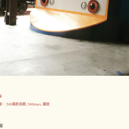
享
籤：
365攝影挑戰
365days
鐵道
言