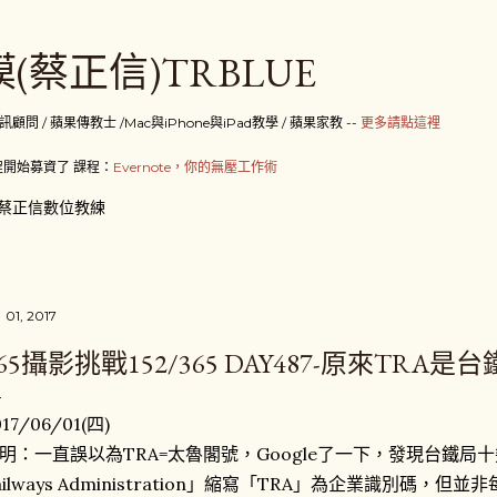
跳到主要內容
(蔡正信)TRBLUE
 / 蘋果傳教士 /Mac與iPhone與iPad教學 / 蘋果家教 --
更多請點這裡
開始募資了 課程：
Evernote，你的無壓工作術
蔡正信數位教練
 01, 2017
65攝影挑戰152/365 DAY487-原來TRA
017/06/01(四)
明：一直誤以為TRA=太魯閣號，Google了一下，發現台鐵局十
ailways Administration」縮寫「TRA」為企業識別碼