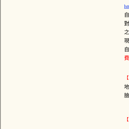
ht
【
地
【