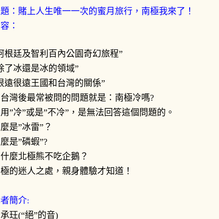
主題：賭上人生唯一一次的蜜月旅行，南極我來了！
內容：
阿根廷及智利百內公園奇幻旅程”
除了冰還是冰的領域”
很遠很遠王國和台灣的關係”
回台灣後最常被問的問題就是：南極冷嗎?
用”冷”或是”不冷”，是無法回答這個問題的。
麼是”冰雷”？
麼是”磷蝦”?
為什麼北極熊不吃企鵝？
南極的迷人之處，親身體驗才知道！
者簡介:
承玨(“絕”的音)