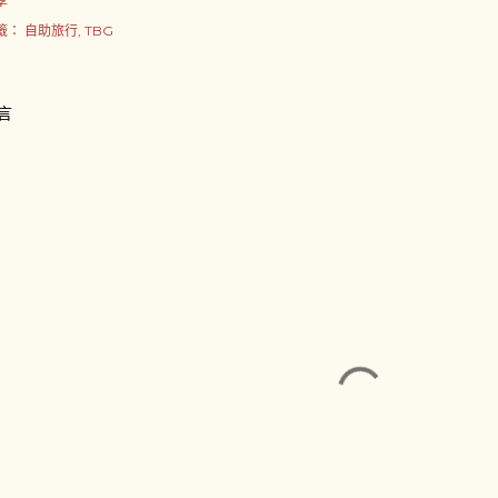
享
籤：
自助旅行
TBG
言