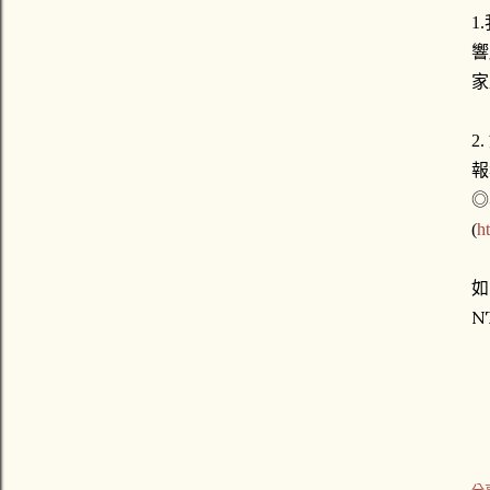
1
響
家
2
報
◎
(
h
如
N