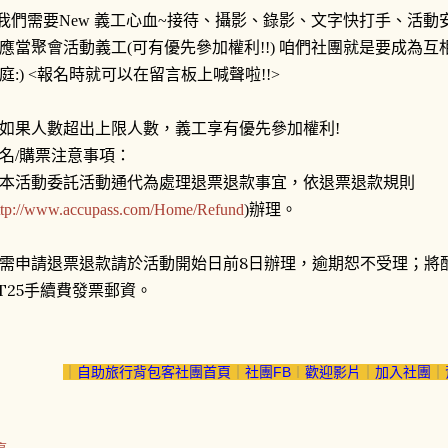
.我們需要New 義工心血~接待、攝影、錄影、文字快打手、活
應當聚會活動義工(可有優先參加權利!!) 咱們社團就是要成為
庭:) <報名時就可以在留言板上喊聲啦!!>
. 如果人數超出上限人數，義工享有優先參加權利!
名/購票注意事項：
本活動委託活動通代為處理退票退款事宜，依退票退款規則
ttp://www.accupass.com/Home/Refund
)辦理。
需申請退票退款請於活動開始日前8日辦理，逾期恕不受理；將酌
T25手續費發票郵資。
｜
自助旅行背包客社團首頁
｜
社團FB
︱
歡迎影片
｜
加入社團
｜