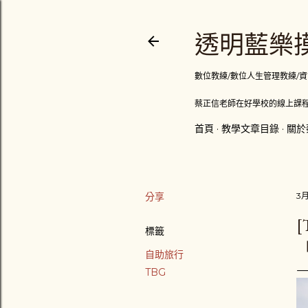
透明藍樂摸
數位教練/數位人生管理教練/資訊顧問
蔡正信老師在好學校的線上課程
首頁
教學文章目錄
關於
分享
3月
標籤
自助旅行
TBG