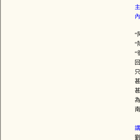
“
“
“
只
甚
甚
講
劉