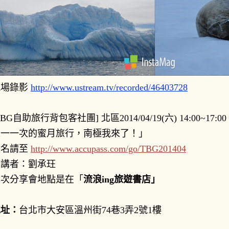
現場錄影
http://www.ustream.tv/recorded/46403728
TBG自助旅行背包客社團] 北區2014/04/19(六) 14:00~
唯一一次的蜜月旅行，南極我來了！」
報名請至
http://www.accupass.com/go/TBG201404
主講者：劉承玨
本次分享會地點是在「
流浪ing旅遊書店」
地址：
台北市大安區溫州街74巷3弄2號1樓