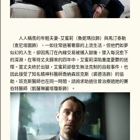
人人稱羨的年輕夫妻-艾蜜莉（魯妮瑪拉飾）與馬汀泰勒
（查尼塔圖飾），一如往常過著奢靡的上流生活，但他們如夢
似幻的人生，卻因馬汀在內線交易被捕入獄後，墜入每況愈下
的深淵，在等待丈夫歸來的四年中，艾蜜莉深陷重度憂鬱的迷
障。當丈夫終於出獄，艾蜜莉卻發生無法克制的自殺事件，也
因此接受了知名精神科醫師喬納森班克斯（裘德洛飾）的協
助，班克斯醫師也在同一時間，諮詢求助過往曾治療過她的賽
伯特醫師（凱薩琳麗塔瓊斯飾）。