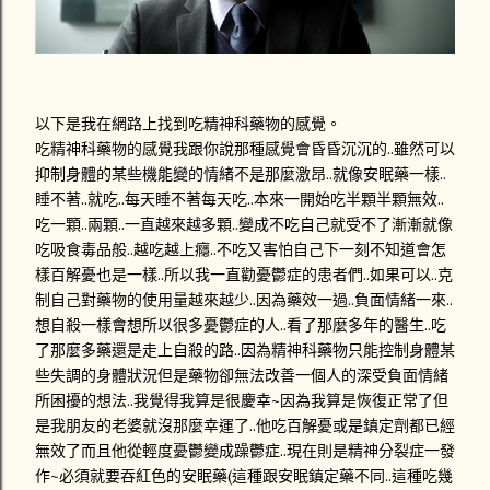
以下是我在網路上找到吃精神科藥物的感覺。
吃精神科藥物的感覺我跟你說那種感覺會昏昏沉沉的..雖然可以
抑制身體的某些機能變的情緒不是那麼激昂..就像安眠藥一樣..
睡不著..就吃..每天睡不著每天吃..本來一開始吃半顆半顆無效..
吃一顆..兩顆..一直越來越多顆..變成不吃自己就受不了漸漸就像
吃吸食毒品般..越吃越上癮..不吃又害怕自己下一刻不知道會怎
樣百解憂也是一樣..所以我一直勸憂鬱症的患者們..如果可以..克
制自己對藥物的使用量越來越少..因為藥效一過..負面情緒一來..
想自殺一樣會想所以很多憂鬱症的人..看了那麼多年的醫生..吃
了那麼多藥還是走上自殺的路..因為精神科藥物只能控制身體某
些失調的身體狀況但是藥物卻無法改善一個人的深受負面情緒
所困擾的想法..我覺得我算是很慶幸~因為我算是恢復正常了但
是我朋友的老婆就沒那麼幸運了..他吃百解憂或是鎮定劑都已經
無效了而且他從輕度憂鬱變成躁鬱症..現在則是精神分裂症一發
作~必須就要吞紅色的安眠藥(這種跟安眠鎮定藥不同..這種吃幾