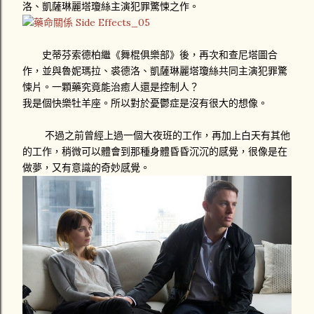
洛、凱薩琳麗塔瓊絲主演犯罪驚悚之作。
史蒂芬索德柏繼《舞棍俱樂部》後，再次和查尼塔圖合
作，並與魯妮瑪拉、裘德洛、凱薩琳麗塔瓊絲共同主演犯罪驚
悚片。一顆藥究竟能治癒人還是控制人？
我是個快樂牡羊座。所以對於憂鬱症是沒有很大的想像。
不過之前曾經上過一個大夜班的工作，再加上白天有其他
的工作，稍微可以體會到那種身體昏昏沉沉的感覺，很像是在
做夢，又有意識的奇妙感覺。