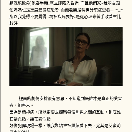
顆就能致命)他吞半顆..就立即陷入昏迷..而且他們家~我朋友跟
他媽媽也是重度憂鬱症患者..而他老婆是精神分裂症患者......=_=
所以我覺得不要覺得...精神疾病要好..是從心理來著手改善會比
較好
裡面的劇情安排很有意思，不知道到底誰才是真正的受害
者，加害人。
因為是精神病，所以更要去觀察每個角色之間的互動，到底誰
在講真話，誰在講假話
好像犯罪現場一樣，讓我聚精會神繼續看下去，尤其是艾蜜莉