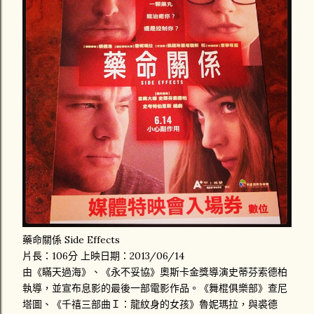
藥命關係 Side Effects
片長：106分 上映日期：2013/06/14
由《瞞天過海》、《永不妥協》奧斯卡金獎導演史蒂芬索德柏
執導，並宣布息影的最後一部電影作品。《舞棍俱樂部》查尼
塔圖、《千禧三部曲Ｉ：龍紋身的女孩》魯妮瑪拉，與裘德