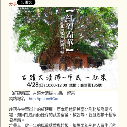
分享
【紅磚霜華】古蹟大清掃~市民一起來
網路報名：
http://ppt.cc/fCae
座落在金華街上的紅磚屋，原本用途是舊臺北刑務所附屬浴
場，如同
社區內仍僅存的武警宿舍、教習場，皆歷經數十載寒
暑星霜。
堆疊其上數十年的厚重落葉與垃圾，掩埋早年刑務人員生活的