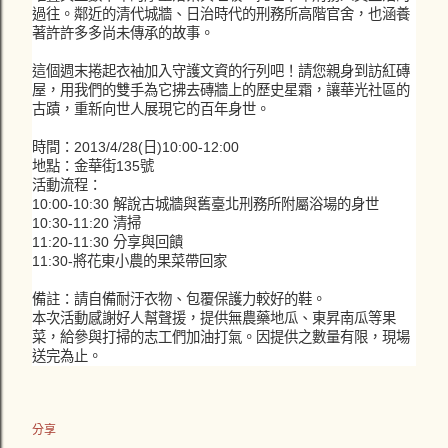
過往。
鄰近的清代城牆、日治時代的刑務所高階官舍，也涵養
著許許多多尚
未傳承的故事。
這個週末捲起衣袖加入守護文資的行列吧！請您親身到訪紅磚
屋，用我們的雙手為它拂去磚牆上的歷史星霜，讓華光社區的
古蹟，重新向世人展現它的百年身世。
時間：2013/4/28(日)10:00-12:00
地點：金華街135號
活動流程：
10:00-10:30 解說古城牆與舊臺北刑務所附屬浴場的身世
10:30-11:20 清掃
11:20-11:30 分享與回饋
11:30-將花東小農的果菜帶回家
備註：請自備耐汙衣物、包覆保護力較好的鞋。
本次活動感謝好人幫聲援，提供無農藥地瓜、東昇南瓜等果
菜，給參與打掃的志工們加油打氣。因提供之數量有限，現場
送完為止。
分享