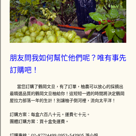
朋友問我如何幫忙他們呢？唯有事先
訂購吧！
當您訂購了鶴岡文旦，有了訂單，柚農可以放心的採摘出
最精選品質的鶴岡文旦柚給你！這短短一週的時間將決定鶴岡
屋拉力部落一年的生計！別讓柚子倒河裡，流向太平洋！
訂購方案：每盒六百八十元。運費七十元。
團體訂購方案：買十盒免運費。
訂購專線：02-87724499 0953-543905 游小姐