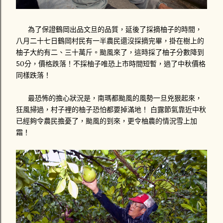
為了保證鶴岡出品文旦的品質，延後了採摘柚子的時間，
八月二十七日鶴岡村民有一半農民還沒採摘完畢，掛在樹上的
柚子大約有二、三十萬斤。颱風來了，這時採了柚子分數降到
50分，價格跌落！不採柚子唯恐上市時間短暫，過了中秋價格
同樣跌落！
最恐怖的擔心狀況是，南瑪都颱風的風勢一旦兇狠起來，
狂風掃過，村子裡的柚子恐怕都要掉滿地！ 白露節氣靠近中秋
已經夠令農民擔憂了，颱風的到來，更令柚農的情況雪上加
霜！