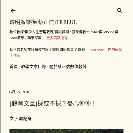
跳到主要內容
透明藍樂摸(蔡正信)TRBLUE
數位教練/數位人生管理教練/資訊顧問 / 蘋果傳教士 /Mac與iPhone與
iPad教學 / 蘋果家教 --
更多請點這裡
蔡正信老師在好學校的線上課程開始募資了 課程：
Evernote，你的無壓
工作術
首頁
教學文章目錄
關於蔡正信數位教練
8月 27, 2011
[鶴岡文旦]採或不採？憂心忡忡！
文 / 郭紀舟