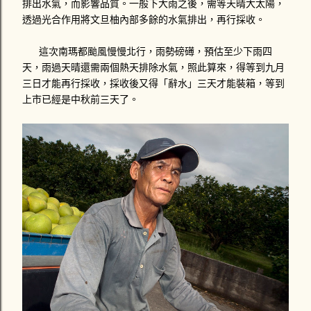
排出水氣，而影響品質。一般下大雨之後，需等天晴大太陽，
透過光合作用將文旦柚內部多餘的水氣排出，再行採收。
這次南瑪都颱風慢慢北行，雨勢磅礡，預估至少下雨四
天，雨過天晴還需兩個熱天排除水氣，照此算來，得等到九月
三日才能再行採收，採收後又得「辭水」三天才能裝箱，等到
上市已經是中秋前三天了。