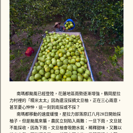
南瑪都颱風已經登陸，花蓮地區雨勢逐漸增強，鶴岡屋拉
力村裡的「糯米太太」因為還沒採摘文旦柚，正在三心兩意，
甚至憂心忡忡，這一刻到底採或不採？
南瑪都移動的速度緩慢，屋拉力部落原訂八月28日開始採
柚子，但是颱風來襲，農民立刻陷入兩難：一旦下雨，文旦就
不能採收，因為下雨，文旦柚會吸飽水氣，稀釋甜味，又難以